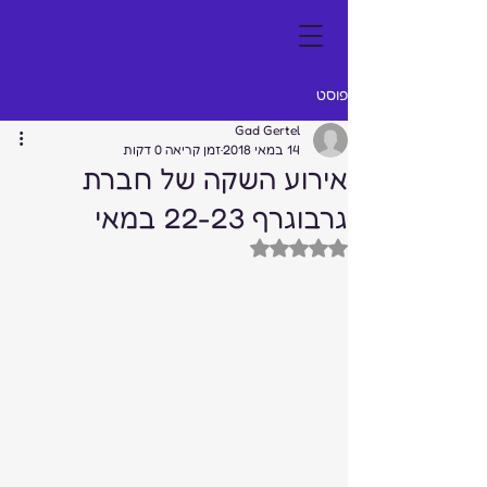
פוסט
Gad Gertel
14 במאי 2018
זמן קריאה 0 דקות
אירוע השקה של חברת
גרבוגרף 22-23 במאי
דירוג של NaN מתוך 5 כוכבים