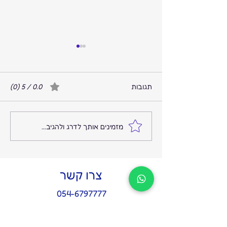
תגובות
0.0 / 5 ‏(0)
המקום שבו הרעש נגמר
מזמינים אותך לדרג ולהגיב...
והשקט מתחיל: על החשיבות
של איש אמון אחד בצמרת
צרו קשר
054-6797777
hi@gertel.co.il
הצהרת נגישות