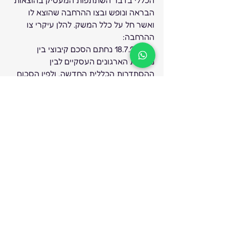
הבראה ונופש ובצו ההרחבה שהוצא לו 
ואשר חל על כלל המשק. להלן עיקרי צו 
ההרחבה: 
ביום 18.7.21 נחתם הסכם קיבוצי בין 
נשיאות הארגונים העסקיים לבין 
ההסתדרות הכללית החדשה, ולפיו הסכום 
לתשלום ליום הבראה במגזר הפרטי עודכן 
ל- 382 ₪. למרות האמור, מאחר שטרם 
פורסם צו הרחבה בעניין, מעסיקים שאינם 
חברים בנשיאות הארגונים העסקיים, אינם 
 חייבים  לשלם דמי הבראה בתעריף של 
382 ש”ח (אלא את התעריף הישן של 378 
ש”ח), ככל שיפורסם צו הרחבה, תחול חובה 
לעדכן את התשלום רטרואקטיבית. 
להמשך 
בלשכת המסחר
. 
תשלום דמי בידוד לעובדים 
החל מיום 5.8.21 