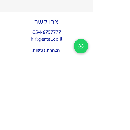
והשקט מתחיל: על החשיבות
של איש אמון אחד בצמרת
צרו קשר
054-6797777
hi@gertel.co.il
הצהרת נגישות
מדיניות פרטיות
לתיאום פגישת אבחון 
אסטרטגית
*
Name
Email
*
Tel