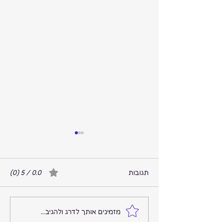
תגובות
0.0 / 5 ‏(0)
המקום שבו הרעש נגמר
מזמינים אותך לדרג ולהגיב...