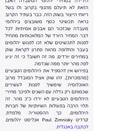
הירידה במחירי יהלומי המעבדה האבן 
הזאת לא תיעלם מהנוף בקרוב ולו בשל 
ריווחי הייצור בשוק הזה, כבר בעתיד הקרוב 
נראה תכשיטי כסף משובצים ביהלומי 
מעבדה שכזכור הם אבנים אמיתיות לכל 
דבר. המחיר היורד של המלאכותיות מתחיל 
לפנות לתכשיטים שלא זכו לפגוש יהלומים 
בעבר והחלופה מהווה פתרון לקראת שוק 
במחירים יורדים. מה זה חשוב? כי זה יגיע 
לפה מהר יותר ממה שנדמה.
בפירוש אין להספיד את היהלומים הטבעיים 
(מהמכרות), זהו שוק אציל המובדל מרוב 
האוכלוסיה שימשיך לפנות לעשירים 
שכמותם רק גדלה עם השנים ולפיכך מחירי 
היהלומים הטבעיים לא ירדו כ”כ מהר. זה 
תלוי הרבה בפעולות השיווקיות של חברות 
היהלומים, כך ההסטוריה מלמדת. 
קרדיט Paul Zimnisky אנליסט יהלומים. 
לכתבה באנגלית.