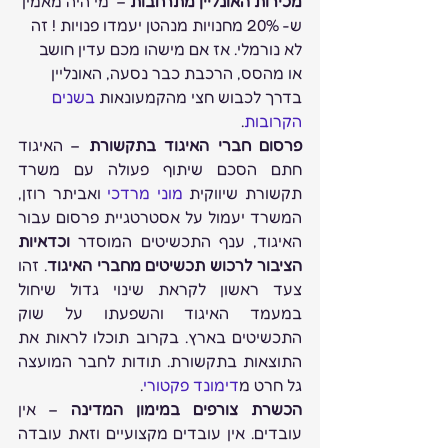
מכירות האונליין מתרחבות
 –  מי היה מאמין 
ש- 20% מחנויות מנהטן יעמדו פנויות ! זה 
לא נורמלי. אז אם מישהו מכם עדין חושב 
או מהסס, הרכבת כבר נסעה, האונליין 
בדרך לכבוש חצי מהקמעונאות 
בשנים 
הקרובות
.
פרסום חברי האיגוד בתקשורת
 – האיגוד 
חתם הסכם שיתוף פעולה עם משרד 
תקשורת שיווקית 
מוני מרדכי
 ואביתר רוזן, 
המשרד יעמול על אסטרטגיית פרסום עבור 
האיגוד, ענף התכשיטים המוסדר 
וכדאיות 
הציבור לרכוש תכשיטים מחברי האיגוד
. זהו 
צעד ראשון לקראת שינוי גדול שיחול 
במעמד האיגוד והשפעתו על שוק 
התכשיטים בארץ. בקרוב תוכלו לראות את 
התוצאות בתקשורת. תודות לחבר המועצה 
גל חרט מ
דימונד פקטורי
.
הכשרת צורפים במימון המדינה
 – אין 
עובדים. אין עובדים מקצועיים וזאת עובדה 