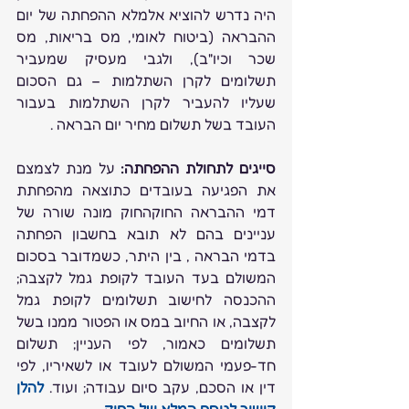
היה נדרש להוציא אלמלא ההפחתה של יום 
ההבראה (ביטוח לאומי, מס בריאות, מס 
שכר וכיו"ב), ולגבי מעסיק שמעביר 
תשלומים לקרן השתלמות – גם הסכום 
שעליו להעביר לקרן השתלמות בעבור 
העובד בשל תשלום מחיר יום הבראה .
סייגים לתחולת ההפחתה: 
על מנת לצמצם 
את הפגיעה בעובדים כתוצאה מהפחתת 
דמי ההבראה החוקהחוק מונה שורה של 
עניינים בהם לא תובא בחשבון הפחתה 
בדמי הבראה , בין היתר, כשמדובר בסכום 
המשולם בעד העובד לקופת גמל לקצבה; 
ההכנסה לחישוב תשלומים לקופת גמל 
לקצבה, או החיוב במס או הפטור ממנו בשל 
תשלומים כאמור, לפי העניין; תשלום 
חד-פעמי המשולם לעובד או לשאיריו, לפי 
דין או הסכם, עקב סיום עבודה; ועוד. 
להלן 
קישור לנוסח המלא של החוק