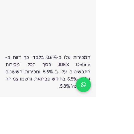
המכירות עלו ב-0.6% בלבד, כך דווח ב-
IDEX Online. בסך הכל, מכירות 
התכשיטים עלו ב-5.6% ומכירות השעונים 
עלו ב-6.5% בחודש פברואר, ורשמו צמיחה 
כוללת של 5.8%.
ביצועי החסר של ינואר נבעו חלקית מירידה 
משמעותית במכירות של יהלומים לא 
משובצים, האחראים על מעל חמישית מסך 
מכירות התכשיטים. פדרציית הקמעונות 
הלאומית (NRF) מעריכה כי ההוצאות על 