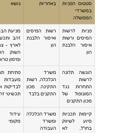
סטטוס הפניות 
באחריות
נושא
במשרדי 
הממשלה
פניות לרשות 
רשות המיסים 
המיסים ורשות 
ואיסור הלבנת 
איסור הלבנת 
הון
הון 
ומימון טרור
הוגשה תלונה 
משרד 
לרשות 
הכלכלה, רשות 
מעבדות 
התחרות נגד 
התקינה. מכון 
המונופול של 
התקנים בלבד
תכשיטי זה
מכון התקנים
קיימות תכניות 
משרד הכלכלה 
סיוע לשיווק 
ומשרד 
מקומי 
בחו"ל, לא 
העבודה