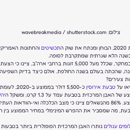
צילום: wavebreakmedia / shutterstock.com
תכשיטים
 והחתונות האמריקא
בשנה הלא שגרתית שמתקרבת לסופה. 
כ-48% מהמשתתפים במחקר, שכלל מעל 5,000 זוגות ברחבי ארה”ב, ציינו כ
ה, שהכתה בעולם בשנה החולפת. אולם כיצד בדיוק השפיעה ה
ת צעירים? 
או על 
טבעת אירוסין
יהל
עמד על 1.5 קרט בממוצע. 86% מהנשאלים ציינו כי מצב הכלכלה ואי-הוודאות
ומים עגולים
 נותרו האבן המרכזית הפופולרית ביותר בטבעות איר