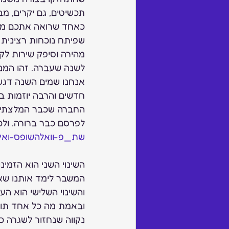
תכשיטים, גם יקרים, מבל
כאחד שרואה אתכם מהצ
שפיתח נוכחות רצינית 
מהירה וסיפק שירות לק
לשנה שעברה. זהו המנצח ש
אנחנו שמים השנה דגש ר
חדשים והרבה יוזמות בל
לפרסם כבר ברורה. ולכן צריך ל
שת_פ-וואלהשופס-ואיג
השינוי השני הוא הזמינ
המשבר לימד אותנו שא
והשינוי השלישי הוא ה
ובאמת מה כל אחד תור
נקווה שנחזור לשגרה כמ