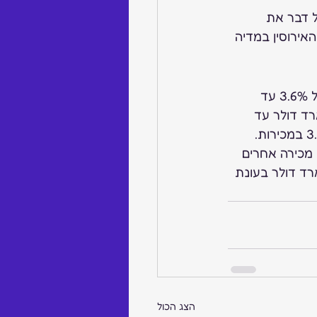
סופו של דבר את 
93% מהם פרסמו את דבר האירוסין במדיה 
פדרציית הקמעונות הלאומית (NRF) בארה”ב ערכה לאחרונה מחקר הצופה עלייה של 3.6% עד 
 (נובמבר-דצמבר), שצפויות להסתכם ב-755.3 מיליארד דולר עד 
ירות אונליין ובערוצי מכירה אחרים 
להסתכם בסכום של בין 202.5 מיליארד דולר ל-218.4 מיליארד דולר בעונת 
הצג הכול