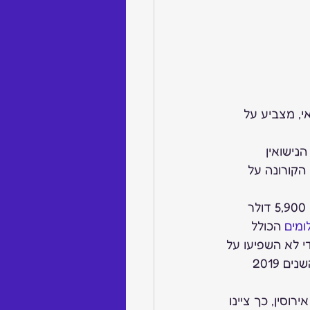
י, מצביע על 
י הצעת הנישואין 
קורונה על 
 כ-5,500 דולר בממוצע ב-2020, לעומת 5,900 דולר 
ומים
 הכולל 
 העתידי לא השפיעו על 
הסכום שהוציאו על הטבעת, מה שמסביר את ההפרש המינימלי במחיר הממוצע בין השנים 2019 
וסין, כך ציינו 