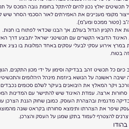
ל תכשיטים יאלץ נכון להיום להיתקל בחומת גובה המכס על תכ
ה לייצור מקומי מעניינים את האמירתים לאור הסכמי הסחר שיש 
”ב (פטור ממכס ומע”מ).  
 את הקניון הגדול בעולם, אך הבנו שכדאי לפתוח בו חנות.  
איגוד הדובאי הקשרים עם תכשיטני ישראל יתבצע דרך האיג
 במרץ אירוע עסקי לבעלי עסקים באחד המלונות בו נציג את מ
ה בטוח. 
מחייב כיום כל תכשיט זהב בבדיקה וסימון על ידי מכון התקנים, הגוף
שיבה ראשונה על הנושא ביוזמת מינהל היהלומים והתכשיטים.
רכב ויקר המאלץ את היבואנים בעיקר לשלם סכומים נכבדים ו
סחורות ארצה. עמדת האיגוד שיש להתיישר עם המדינות המפ
בדיקה מדגמית ובהצהרת העוסק. כמובן שחוק הגנת הצרכן עומ
שעסק שיפר את הצהרתו ותימצא סחורתו בקראט שונה מהמוצה
יצרנים להצטרף לעמוד בתקן שמגן על העסק והצרכן.  
הודו  