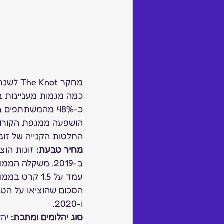
מחקר The Knot לשנת 2020, הבוחן ומנתח את שוק ה
כמה מגמות מעניינות 
הושפעה ממגפת הקורונ
החלטות הקנייה של זוגו
מחיר טבעת:
 זוגות הוצי
ב-2019. משקלה הממוצע של האבן המרכזית בטבעת עמד על 1.3 קרט, ומשקל ה
ו-2020. 
סוג יהלומים ומתכת:
יהל