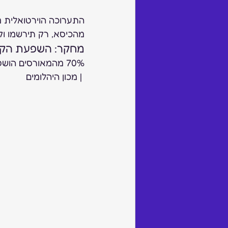
מהכיסא, רק תירשמו וקדימה. jepc.org/jaipur/visitor-login
מחקר: השפעת הקורונ
70% מהמאורסים הושפעו מהמגפה, שכמעט לא השפיעה על מחיר הטבעת הממוצע 
 | מכון היהלומים 