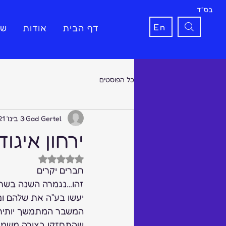
בס"ד
En
דף הבית
אודות
שי
כל הפוסטים
Gad Gertel
3 בינו׳ 2021
ירחון איגוד
דירוג של NaN מתוך 5 כוכבים
חברים יקרים  
זהו…נגמרה השנה בשתי 
יעשו בע”ה את שלהם ומה
המשבר המתמשך יותיר 
שהתחזקו בצורה משמעות