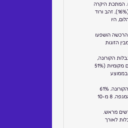
מהנשאלים. אחריהם ברשימה ליטוש אובל (15%) וליטוש פרינסס/מרובע (13%). המתכת היקרה 
הפופולרית ביותר ב-2020 הייתה זהב לבן (48% מהנשאלים), ולאחר מכן זהב צהוב (16%), זהב ורוד 
הלום, היו 
ית הרכשה הושפעו 
ועברו לאינטרנט, “בעיקר באתרים שנתנו מענה לביקוש הווירטואלי”. 33% מבין הזוגות 
לות הקורונה, 
כ-63% מהטבעות עדיין נקנו בחנויות פיזיות, פנים-מול-פנים, בעיקר בחנויות תכשיטים מקומיות (51% 
 חנויות בממוצע 
 63% מהנשאלים ציינו כי העיתוי המקורי להצעת האירוסין נדחה בשל הקורונה. 61% 
מהנשאלים ציינו כי התאריך שלהם נדחה “בכמה חודשים” בשל הגבלות הנובעות מן המגפה. 8 מ-10 
 חודשים מראש. 
גבלות לאורך 