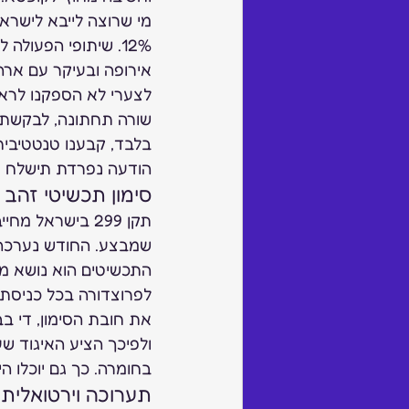
מי שרוצה לייבא לישרא
12%. שיתופי הפעול
אירופה ובעיקר עם ארה
לצערי לא הספקנו לראות
שורה תחתונה, לבקשת ה
בלבד, קבענו טנטטיבית
הודעה נפרדת תישלח ז
סימון תכשיטי זהב  
תקן 299 בישראל 
שמבצע. החודש נערכה י
התכשיטים הוא נושא מו
לפרוצדורה בכל כניסת 
את חובת הסימון, די ב
ולפיכך הציע האיגוד 
בחומרה. כך גם יוכלו ה
תערוכה וירטואלית ב