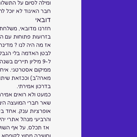
ומילה לסיום על התשלומ
חבר האיגוד לא יוכל להתקיים. מי שטר
דובאי 
חזרנו מדובאי, משלחת 
בזרועות פתוחות עם הר
אז מה היה לנו ? מדינ
לבטן האדמה בלי הגבלה
ל-9 מיליון תיירים 
ממיקום אסטרטגי. איחוד
מארה”ב) וככזאת שיתוף
בדרכון אמירתי.  
שאר חברי המועצה הינם
אופרציות ענק. אחד בע
והרביעי מנהל אתרי יהל
 אז תכלס, על אף השוק
וחשיבה מחוץ לקופסא. בדו