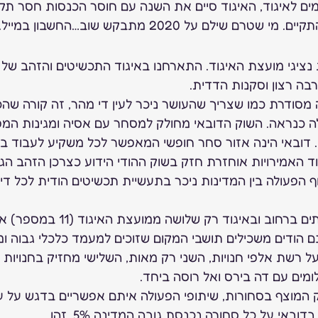
ים לאיגוד, האיגוד סיים את השנה עם חוסר הכנסות חסר תקדי
ם שילם על 2020 מתבקש שוב…החשבון במייל. 
נציגי מועצת האיגוד. התארחנו באיגוד התכשיטים והזהב של ד
בה רצון וסקנות הדדית. 
ה מסודרת כמו שצריך שהעושר ניכר לעין די מהר, זה קורה שה
 כנראה. השוק הדובאי מחולק למסחר עם אסיה ומגינות המפ
בשנה. דובאי הינה אזור סחר חופשי המאפשר לכל משקיע לעבוד בל
 האמירויות אוחזרת חזק בשוק ההודי הידוע כצרכן הזהב הגדו
 הפעולה בין המדינות ניכר בתעשיית תכשיטים הודית לכל דיכ
כמעט ולא רואים אמירתים ברחוב ובאיגוד 
 הודים משכילים תושבי המקום שזוכים למעמד כלכלי גבוה ומ
ל רשת אלפי חנויות, השני רק מאות, השלישי מחזיק בחנויות 
ומים עם דה בירס ואל רוסה ביחד. 
 המוצף בסחורות, שיתופי הפעולה איתם אפשריים בדגש על עי
באי על כל סחורה נכנסת גובה המדינה 5%. זהו. 