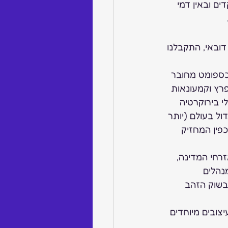
ם ובאין דמי 
ובאי, התקבלנו 
כספומט מחובר 
רץ וקמעונאות 
י בירוקרטיה 
ל בעולם (יותר 
פין המחזיק 
רק שלושה ממועצת האיגוד (11 במספר) אזרחי המדינה,  
נהלים 
בשוק הזהב 
צובים מיוחדים 