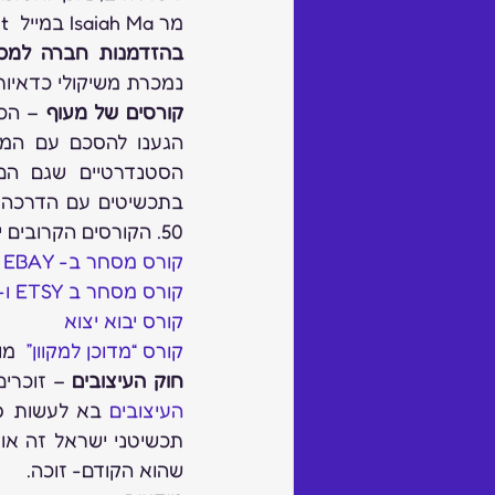
מר Isaiah Ma במייל  ekinternational@yeah.net
בהזדמנות חברה למכי
נמכרת משיקולי כדאיות, נא לפ
קורסים של מעוף
50. הקורסים הקרובים יפתחו בתנאי ל- 18 משתתפים ומעלה.
קורס מסחר ב- EBAY
קורס מסחר ב ETSY ו- AMAZON
קורס יבוא יצוא
קורס “מדוכן למקוון” 
 מו
חוק העיצובים
 – זוכרי
העיצובים
שהוא הקודם- זוכה.