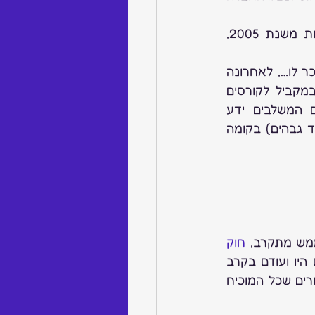
 – מי שמעוניין לרכוש שלד חברה לתכשיטים ללא חובות משנת 2005, 
 – הכשרות מעוף מסובסדות ע”י משרד הכלכלה שהאיגוד כבר מוכר לו…, לאחרונה 
הגענו להסכם עם המשרד החדש ברמת גן שיוקמו קורסים יעודיים לתכשיטנים במקביל לקורסים 
הסטנדרטיים שגם הם חשובים מאד. אתם מתבקשים לשלוח רעיונות לקורסים המשלבים ידע 
בתכשיטים עם הדרכה. הקורסים יערכו במגדל אביב משה ברמת גן (לא לבעלי פחד גבהים) בקומה 
מש מתקרב, 
חוק 
 בא לעשות סדר חשוב מאד ביצירות לבעלי זכויות המקור. כמה סכסוכים היו ועודם בקרב 
תכשיטני ישראל זה אומר כולה שלי וזה אומר כולה שלי. החוק קובע כללי זכויות ברורים שכל המוכיח 