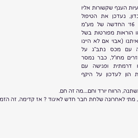
למי מכם ששכח מהן בעיות הענף שקשורות אליו 
ומה האיגוד עושה בנדון, נעדכן את הטיפול 
בתקנת רכישת הזהב 6ז’ החדשה של מע”מ 
שעד לרגע זה לא יצאו הוראות מפורטות בשל 
נושאים שעלו בדיונים איתנו (אבוי אם לא היינו 
איתם בקשר), פגישה עם מכס נתב”ג על 
עיכובים בתכשיטים חוזרים מחו”ל, כבר נמסר 
לנו שהעיכובים פחתו דרמתית ופגישה עם 
הרשות לאיסור הלבנת הון לעדכון על היקף 
נה, הרווח יורד וחם….מה זה חם.
 מתי לאחרונה שלחת חבר חדש לאיגוד ? אז קדימה, זה הזמן