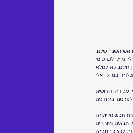
 – התערוכה הבינ”ל הגדולה נערכת לפני ראש השנה שלנו, 
התערוכה הענקית מלאה במגוון יצרנים מכל העולם, המעוניינים לבקר ישלחו נא לי מייל לכרטיסי 
כניסה, מבקרים חדשים שלא ביקרו בספטמבר בשנתיים האחרונות יזכו לאירוח מלון חינם, נא למלא 
 בצרוף צילום דרכון וכרטיס ביקור באנגלית. את הכל נא לשלוח במייל אלי 
 המתעדכן במחפשי עבודה ודרושים 
לעבודה, הלוח מפורסם גם בפייסבוק של האיגוד וב”ה יש הצלחות. בנוסף נמשיך לפרסם בירחונים 
 – חברת נדל”ן מציעה בבניין שבבעלותה להצטרף למכירת תכשיטי יוקרה 
קבועה, החברה מחפשת יצרנים שימכרו את מרכולתם בשנחאי במקום מרכזי וכדאי, תנאים מיוחדים 
לישראלים, ניתן להשתתף ללא עלויות שכירות. המעוניינים מוזמנים לפנות אלי או ישירות לנציג החברה 