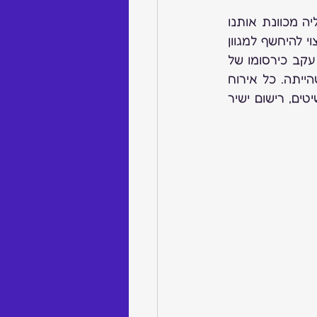
 –  אז כפי שנכתב לעיל התערוכה באיטליה מכוונת אותנו 
לאן פחות או יותר הטרנדים הבאים ינועו, זו לא תורה מסיני אבל בלי ציניות כדאי ורצוי להיחשף למגוון 
הרחב שמוצע לציבור המבקרים. יחד עם זאת מספר המציגים בכל התערוכות יורד עקב כירסומו של 
האינטרנט ובהתאם נדיבותם של המארגנים לסבסד חדרי אירוח במלון אינה כפי שהייתה. כל אירוח 
ם, רישום ישיר 