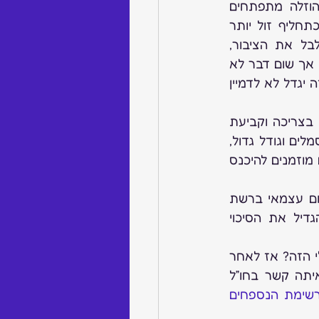
 – שינויים בתרבות הצריכה בעולם עושים את שלהם ופתרונות הוזלה מתפתחים 
בהתאם, אחת מהתופעות הלא חדשות הם יהלומי המעבדה המיוצרים במפעלים כתחליף זול יותר 
ליהלומים טבעיים. היהלומים הללו אמיתיים לחלוטין ואינם חיקוי כפי שמנסים לבלבל את הציבור, 
 אך שום דבר לא 
יעצור את הרצון למכור ולהרוויח יותר. בארה”ב יהלומי המעבדה במגמת עלייה יפה. זה יגדל לא לדמיין 
 – כידוע עולם התכשיטים כמו אופנת הביגוד מושפע משינויים בצריכה וקביעת 
בתי עיצוב משפיעים. אז אם השנה ראינו ירידה בגודל האבנים היקרות, צבעוניות, סמלים וגודל גדול, 
 ? – יוזמה בשיתוף עם לשכת המסחר ת”א מאפשרת שירות רישום עצמאי ברשת 
 ולהגדיל את הסיכוי 
 – זוכרים שכתבתי לפני מספר חודשים על הכלי הזה? אז לאחר 
מספר שימושים מבורכים אני מזכיר שוב, למצוא חברה שאתם מעוניינים ליצור איתה קשר בחו”ל 
רשימת הנספחים 