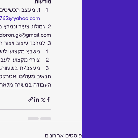
מודעות
1. מעצב תכשיטים,  לאוניד יוכבץ מחפש עבודה , פלאפון:  054-6246434, אימייל: 
d762@yahoo.com
doron.gk@gmail.com
3. למרכז עיצוב ויצור המתקדם בארץ (במוצא – ליד ירושלים) דרושים :
משבץ מקצועי לשיבו
צורף מקצועי לעבו
מעצב/ת בשעווה.
תנאים 
מעולים
 ואטרקטי
העבודה במשרה מלאה ובמרכ
פוסטים אחרונים