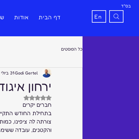
בס"ד
En
דף הבית
אודות
שי
כל הפוסטים
Gadi Gertel
31 ביולי 2017
ירחון איגוד 
דירוג של NaN מתוך 5 כוכבים
חברים יקרים
והקטנים, עובדה ששימח