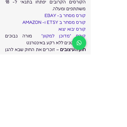
הקורסים הקרובים יפתחו בתנאי ל- 18 
משתתפים ומעלה.
קורס מסחר ב- EBAY
קורס מסחר ב ETSY ו- AMAZON
קורס יבוא יצוא
קורס “מדוכן למקוון” 
 מורה נבוכים 
לתכשיטנים ללא רקע באינטרנט
חוק העיצובים
 – זוכרים את החוק שבא להגן 
מהעתקות, אז עוד שלב עבר והחוק ממש 
מתקרב, 
חוק העיצובים
 בא לעשות סדר 
חשוב מאד ביצירות לבעלי זכויות המקור. 
כמה סכסוכים היו ועודם בקרב תכשיטני 
ישראל זה אומר כולה שלי וזה אומר כולה 
שלי. החוק קובע כללי זכויות ברורים שכל 
המוכיח שהוא הקודם- זוכה.
מודעות
1. מעצב תכשיטים,  לאוניד יוכבץ 
מחפש עבודה , פלאפון:  054-
6246434, אימייל: 