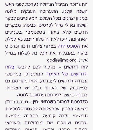
התערוכה הבינ”ל הגדולה נערכת לפני ראש 
השנה שלנו, התערוכה הענקית מלאה 
במגוון יצרנים מכל העולם, המעוניינים לבקר 
ישלחו נא לי מייל לכרטיסי כניסה, מבקרים 
חדשים שלא ביקרו בספטמבר בשנתיים 
האחרונות יזכו לאירוח מלון חינם, נא למלא 
את 
הטופס הזה
 בצרוף צילום דרכון וכרטיס 
ביקור באנגלית. את הכל נא לשלוח במייל 
אלי gadi@ijma.org.il
לוח דרושים
 – מזכיר לכם להביט 
בלוח 
הדרושים של האיגוד
 המתעדכן במחפשי 
עבודה ודרושים לעבודה, הלוח מפורסם גם 
בפייסבוק של האיגוד וב”ה יש הצלחות. 
בנוסף נמשיך לפרסם בירחונים למטה.
הזדמנות למכור בשנחאי, סין
 – חברת נדל”ן 
מציעה בבניין שבבעלותה להצטרף למכירת 
תכשיטי יוקרה קבועה, החברה מחפשת 
יצרנים שימכרו את מרכולתם בשנחאי 
במקום מרכזי וכדאי, תנאים מיוחדים 