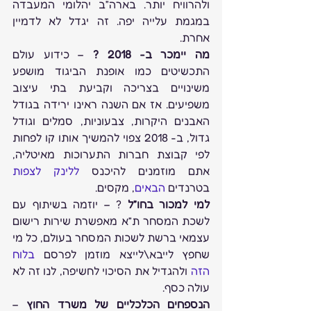
ולהרוויח יותר. בארה”ב יהלומי המעבדה 
במגמת עלייה יפה. זה יגדל לא לדמיין 
אחרת.
מה יימכר ב- 2018 ?
 – כידוע עולם 
התכשיטים כמו אופנת הביגוד מושפע 
משינויים בצריכה וקביעת בתי עיצוב 
משפיעים. אז אם השנה ראינו ירידה בגודל 
האבנים היקרות, צבעוניות, סמלים וגודל 
גדול, ב- 2018 צפוי להמשיך אותו קו לפחות 
לפי קבוצת חברות התערוכות מאיטליה, 
אתם מוזמנים להיכנס 
ללינק לצפות
בטרנדים 
הבאים
, מקסים.
למי למכור בחו”ל
 ? – יוזמה בשיתוף עם 
לשכת המסחר ת”א מאפשרת שירות רישום 
עצמאי ברשת לשכות המסחר בעולם, כל מי 
שחפץ לייבא\לייצא מוזמן לפרסם 
בלוח 
הזה
 ולהגדיל את הסיכוי לחשיפה, לנו זה לא 
עולה כסף.
הנספחים הכלכליים של משרד החוץ
 – 