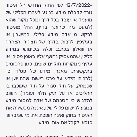
-12/7/2022 לפי החוק החדש חל איסור 
גורף לקבלת מידע בנוגע לעברו הפלילי של 
מועמד או עובד בכל דרך ומכל מקור שהוא 
(למעט מה שהותר בדין). החל מאיסור 
לבקש מ אדם מידע פלילי, במישרין או 
בעקיפין, לרבות בדרך של תצהיר, הצהרה 
או שאלון בכתב; וכלה בשימוש במידע 
פלילי, שהמעסיק נחשף אליו באופן פסיבי או 
עקיף ממקורות חוקיים שונים, כגון פרסומים 
בתקשורת, מאגרי מידע של פס"ד וכו' 
(לרבות מידע על פרט רישום שהתיישן או 
שנמחק, על תיק סגור על תיק שעוכבו בו 
ההליכים או על תיק תלוי ועומד). חשוב 
להדגיש כי הסכמה של אדם למסור מידע 
בנוגע לרישום פלילי שלו, איננה מכשירה את 
האיסור בחוק ואינה הופכת את מי שמבקש, 
כזכאי לקבל את אותו מידע. 
ואם ביקשתי ? קפיצה קלה לשנה לכלא 