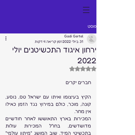
פוסט
Gadi Gertel
31 ביולי 2022
זמן קריאה 4 דקות
ירחון איגוד התכשיטנים יולי
2022
דירוג של NaN מתוך 5 כוכבים
חברים יקרים 
הקיץ בעיצומו ואיתו עם ישראל טס, נוסע, 
קונה, מוכר, כולם במירוץ נגד הזמן כאילו 
אין מחר. 
המכירות בארץ התאוששו לאחר חודשיים 
מדושדשים, בחו"ל המכירות עולות 
בתכשיטי המיד. שוב המושג "מיתון עולמי" 