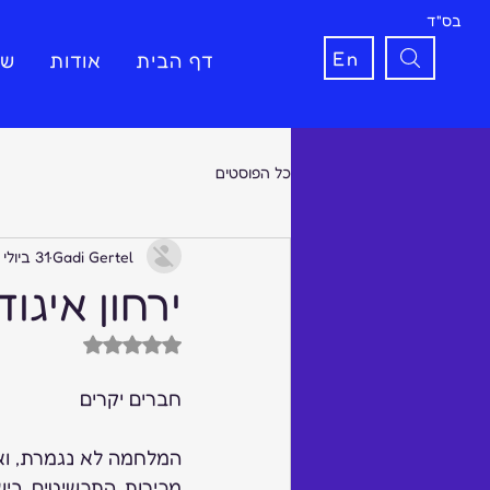
בס"ד
En
דף הבית
אודות
שי
כל הפוסטים
Gadi Gertel
31 ביולי 2024
ירחון איגוד 
דירוג של NaN מתוך 5 כוכבים
חברים יקרים 
המלחמה לא נגמרת, וא