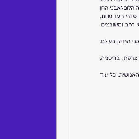
ככלל תכשיטי היוקרה להמונים בירידה כבר זמן רב, הסיבות לכך הם היחלשות מעמד היהלום\אבני החן 
היקרות  וחלופות טכנולוגיות (גאג'טים) בליווי שטף פרסומי ששינו לצרכן הגלובלי את סדרי העדיפויות, 
בהתאם יש עליה במכירות תכשיטי הכסף והמצופים בכל השווקים על חשבון תכשיטי זהב ומשובצים. 
ארצות הברית ממשיכה לשלוט בשוק התכשיטים של צפון אמריקה ובכלל כשוק הצרכני החזק בעולם. 
שוק התכשיטים באירופה נשאר מגוון ותחרותי, כאשר מדינות מפתח כמו גרמניה, צרפת, בריטניה, 
עם כל האוירה המטורפת שאנחנו חווים, זכרו: ענף התכשיטים מהוותיקים בהסטוריה האנושית, כל עוד 