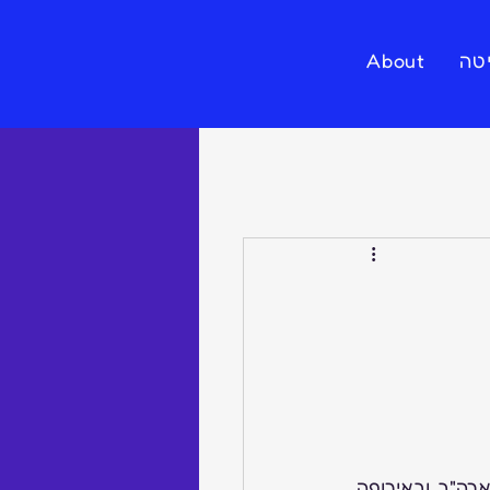
טה
About
מכירות התכשיטים בישראל יציבות. ירידה במחיר הממוצע בתכשיטי היוקרה, גם בארה"ב ובאירופה. 