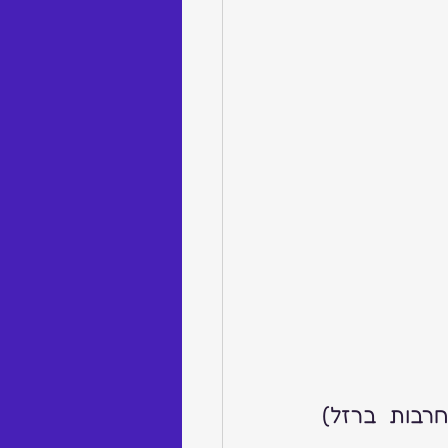
צו הגנה על עובדים בשעת חירום (תיקון מס' 5 והוראת שעה – חרבות ברזל) 