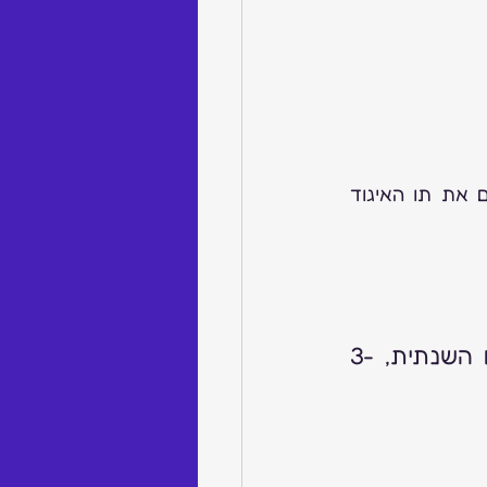
ולרשימת חברי האיגוד. נא וודאו שאתם מופיעים ברשימת חברי האיגוד ושיש לכם את תו האיגוד 
הונג קונג: Hong Kong Watch & Clock Fair - תערוכת השעונים השנתית, 3-