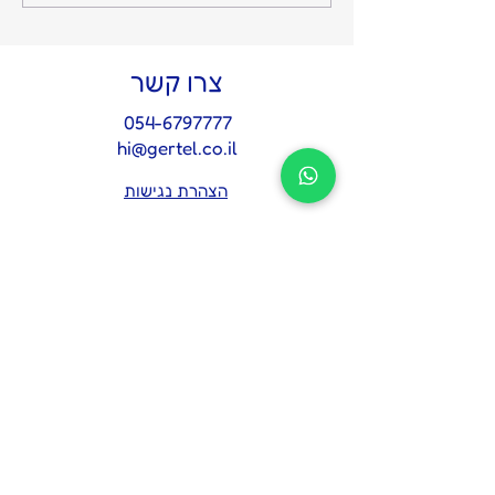
והשקט מתחיל: על החשיבות
של איש אמון אחד בצמרת
צרו קשר
054-6797777
hi@gertel.co.il
הצהרת נגישות
מדיניות פרטיות
לתיאום פגישת אבחון 
אסטרטגית
*
Name
Email
*
Tel