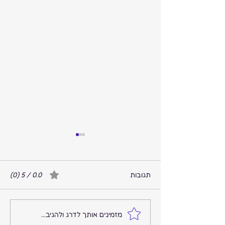
תגובות
0.0 / 5 ‏(0)
המקום שבו הרעש נגמר
מזמינים אותך לדרג ולהגיב...