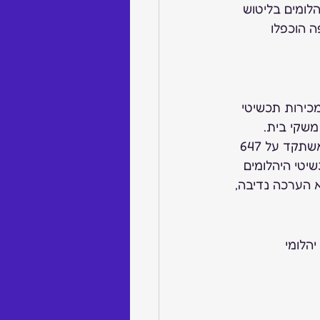
לומים בליטוש 
ה הוכפלו 
סתכמו בכ-82.5 מיליארד דולר. מכירות תכשיטי 
זה. ב-2018 היו בשוק האמריקאי כ-127.6 מיליון משקי בית. 
חישוב מהיר מעלה כי ההוצאה הממוצעת של משק בית על תכשיטים ושעונים עמדה אשתקד על 647 
יטי היהלומים 
תקד ב-4.5%. הצמיחה הזו במכירות תכשיטי היהלומים ב-2018 היא הערכה נדיבה, 
הלומי 