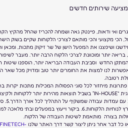
ציעה שירותים חדשים  
ם ואי ודאות, פיינטק גאה ושמחה להכריז שהחל מהקיץ הקרו
ל, הכי מקצועי והכי מותאם לצורכי הלקוחות שקיים בשוק הישר
דשנו ושיפצנו את המפעל הישן של שר זיקוק מתכות, ומכאן וה
בריאה יותר ומוכוונת לצרכי הלקוח הרבה יותר. מעבר לשיפור
, המתקן החדש  וסביבת העבודה הבריאה יותר, הוספנו שיטות 
שרות לנו למצות את החומרים יותר טוב ומדויק מכל שאר המ
לת רטובה.
חדר VIP ממוזג מעוצב
שמגיעים לכל חלקי הארץ לנוחיות הלקוחות.6. ביקור וייעוץ במפעלים וב
פסולות בצורה  מותאמת לשיטות העבודה של הלקוח.
ו כל דבר אחר ניתן ליצור קשר דרך האתר שלנו 
FINETECH-