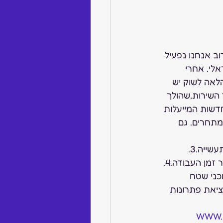
ב אנחנו נפעיל 
אלי. אחרי 
לאה לשוק יש 
 השירות,שהולך 
חדשות המייעלות 
תחרים. גם 
אז מה אומר השינוי?2. פתרונות מיחזור לכל סוגי הפסולות המכילות מתכות יקרות בתעשייה.3. 
הפעלת מעבדה מטלורגית “IN-HOUSE” בשביל תוצאות מהירות יותר ללקוחות ולקיצור זמן העבודה.4. 
 עם עמדות עבודה שמשקיף על התהליך לכל אורך הדרך.5. סוכני שטח 
תי מלאכה למציאת פתרונות 
WWW.