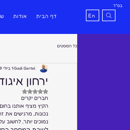
בס"ד
En
דף הבית
אודות
שי
כל הפוסטים
Gadi Gertel
1 ביולי 2019
ירחון איגוד 
דירוג של NaN מתוך 5 כוכבים
חברים יקרים  
הקיץ מציף אותנו בחום 
נכונות, מרגישים את זה
נמוכים יותר, לחשוב על
לשכת המסחר החלה 