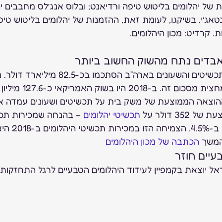
ת של יהלומים בליטוש טיפה ורדיאנט; ובלוס אנג’לס מחבבים יה
טאג’י. בשיקגו, לעומת זאת, ההזמנות של יהלומים בליטוש טיפ
 קרדיט: מכון היהלומים.
אבדים נתח מהשוק החשוב ביותר 
 שנת 2018, מכירות התכשיטים והשעונים בארה”ב ה
היהלומים הסתכמו בכמחצית מסכום 
3 דולר על 
תכשיטי יהלומים
 – בהנחה שמכירות תכש
בארה”ב צמחו אש
המשך 
הכתבה של מכון היהלומים
עיים חוזר  
ל יוצאת בקמפיין לעידוד היהלומים הטבעיים לרגל התחזקות י