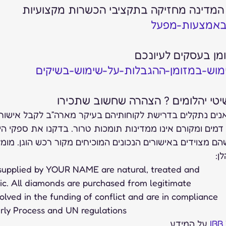
המדינה מחזיקה בתקציבי הכשרות מקצועיות 
באמצעות-מפעל
מן בעסקים לעיונכם 
מוש-במזומן-ההגבלות-על-שימוש-בשיקים
יטי יהלומים ? הצהרה שחשוב שתכירו 
ואנים נתקלים בדרישת לקוחותיהם בעיקר מארה”ב לקבל אישור 
דמים ומקורם אינו ממדינות תומכות טרור. בדקנו את ספקי הי
הם מצוידים באישורים הנכונים המוכיחים מקור רכש הוגן. מומ
: 
s supplied by YOUR NAME are natural, treated and
ic. All diamonds are purchased from legitimate
volved in the funding of conflict and are in compliance
erly Process and UN regulations
IBB 
 על המידע. 