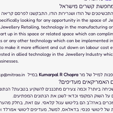
מחפשת קשרים מישראל 
התכשיטנים של הודו ושגרירות הודו, התבקשנו לפרסם קריאה ל
Jewellery Retailing, technology in the manufacturing or 
start up in this space or related space which can complim
ss or any other technology which can be implemented into
o make it more efficient and cut down on labour cost e
ested in allied technology in the Jewellery Industry whi
usinesses.
נות למייל של מר 
Kumarpal R Chopra
 במייל  kp@mitraa.in    
ם האמריקאים מעדיפים? 
כיחה ביותר? וכמה צעירים מתכננים להשקיע בטבעת? הנתונים
 על השוק המקומי וכדאי לשנן את הנתונים המפתיעים. 
 הנמכרים בארה”ב הם בליטוש עגול קלאסי. עם זאת, בחלק מהערי
ת של ליטושי פנסי: בדאלאס, למשל, מעדיפים ליטושי אמרלד ופרי