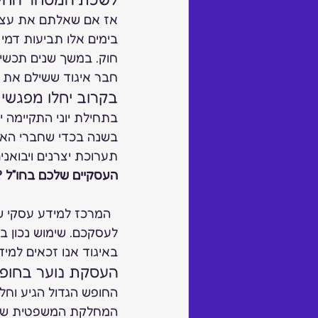
אז אם שאלתם את עצמכם
בימים אלו תביעות דמי 
חוק. במשך שנים תכשיטנ
חבר איגוד ששילם את דמי החבר 2019 פטור מחברות גם בלשכה, במ
בקרוב יחלו מפגשי ח
בתחילת יוני התקיימה י
בשנה בכדי שחברי האיגו
תערוכת יצרנים ויבואני
העסקיים שלכם בחו”ל ?
  המרכז למידע עסקי
לעסקכם. שימוש נכון ב
באיגוד אנו זכאים למיד
העסקת נוער בחופש
החופש הגדול הגיע וחל
המחלקת המשפטית של 