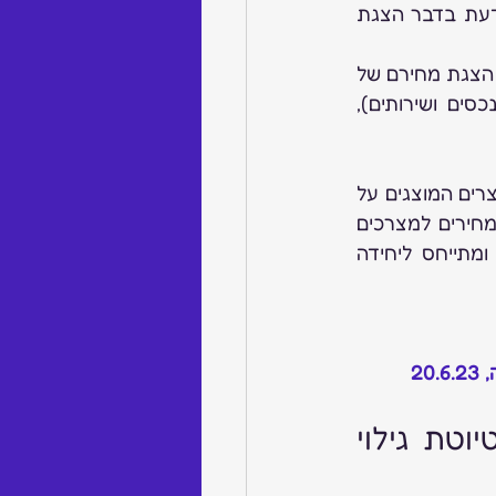
ביום 13.3.23, פרסם היועץ המשפטי של הרשות להגנת הצרכן ולסחר הוגן – "גילוי דעת בדבר הצגת 
מטרת גילוי הדעת, היא להבהיר את פרשנות הרשות לאמצעי תצוגה של "קוץ" ולאופן הצגת מחירם של 
המוצרים המוצגים, בהתאם לתקנות הגנת הצרכן (כללים שונים לפרסום מחירי נכסים ושירותים), 
בגילוי הדעת נעשית השוואה בין "קוץ" ל-"מכל", כך שעפ"י גילוי הדעת, סימון לגבי מוצרים המוצגים על 
"קוץ", יכול שיעשה עפ"י פרט 10 לתוספת לתקנות הנ"ל, הקובע את אופן הצגת המחירים למצרכים 
מסוג אחד שאינם ארוזים, המוצגים למכירה בתפזורת בתוך מכל ומחירם אחיד ומתייחס ליחידה 
2
איסוף מספרי תעודות זהות וצילום תעודות זהות - טיוטת גילוי 