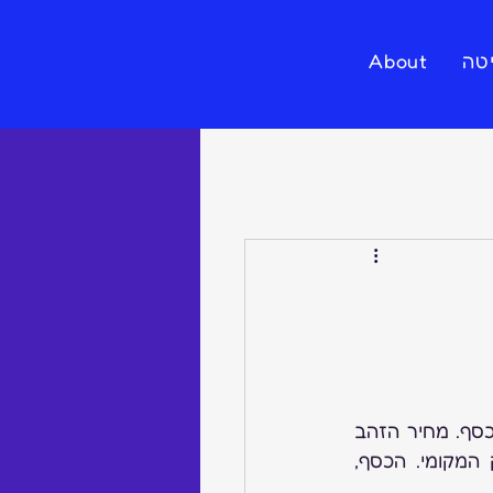
טה
About
בחודש האחרון, ראינו שינויים משמעותיים במחירי המתכות החשובות לענף - זהב וכסף. מחיר הזהב 
עלה ב-5% בשווקים העולמיים, מה שהביא להעלאת הביקוש לתכשיטי זהב בשוק המקומי. הכסף, 