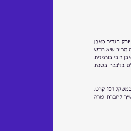
אבן רובי במשקל 55.22 קרט, שבית המכירות הפומביות סותבי'ס (Sotheby's) בניו יורק הגדיר כאבן 
של "פעם בחיים", נמכרה תמורת 34.8 מיליון דולר לקונה אנונימי בטלפון, ובכך "קבעה מחיר שיא חדש 
לאבן רובי במכירה פומבית", כך דווח ב-Diamond World. השיא הקודם שולם עבור אבן רובי בורמזית 
במשקל 25.59 קרט, שנמכרה תמורת 30.3 מיליון דולר במכירה פומבית של סותבי'ס בז'נבה בשנת 
אבן הרובי במשקל 55.22 קרט, ששמה Estrela de Fura, נחתכה מאבן רובי גולמית במשקל 101 קרט, 
שנכרתה ביולי אשתקד במכרה אבני הרובי מונטפואז (Montepuez) במוזמביק, השייך לחברת פורה 