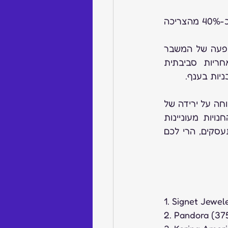
שוק התכשיטים בארה"ב הוא אחד השווקים הגדולים והמשפיעים בעולם. השוק צורך כ-40% מהצריכה 
בשנים האחרונות, שוק התכשיטים בארה"ב עבר שינויים משמעותיים, בעקבות ההשפעה של המשבר 
הכלכלי, התחרות הבינלאומית, החדשנות הטכנולוגית והמאבק לשמירה על אחריות סביבתית 
יות בענף. 
במשבר הכלכלי בפירוש משפיע על השוק, רק ברבעון האחרון חברת הענק סיגנט דיווחה על ירידה של 
9.3% במכירות הרבעון הראשון של 2023, אבל, דווקא בתקופה כזאת רשתות החנויות מעוניינות 
להתייעל ולבכיר ספקים חדשים וזאת יכולה להיות הזדמנות, אז אם ביוזמה אנו מתעסקים, הרי לכם 