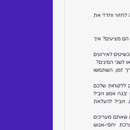
למרות שחזרנו לא מעט על רעיונות איך לעשות ריסטרט בעסקי התכשיטים, אני רוצה לחזור וחדד את 
חקרו את השוק ואת המתחרים שלכם. איזה סגנונות, ועיצובים, חומרים ומחירים הם מציעים? איך 
תכננו את התכשיטים שלכם בהתאם למטרה ולקהל היעד. האם אתם מייצרים תכשיטים לאירועים 
ו לשני המינים?
בחרו בחומרים איכותיים ועמידים שישמרו על הערך והיופי של התכשיטים לאורך זמן. השתמשו 
, במשלוח ובמיתוג של התכשיטים. אריזה יפה ואלגנטית תעניק ללקוחות שלכם 
חוויית קנייה שיזכרו לזמן רב, ותעודד אותם לחזור אליכם. משלוח מהיר ואמין יבנה אמון ויוביל 
לביקורות חיוביות. שיווק מדוייק וממוקד יעלה את הנראות של המותג שלכם, ויוביל להעלאת 
שמרו על קשר טוב עם הלקוחות שלכם, והאזינו למשוב שהם נותנים. הראו להם שאתם מעריכים 
את הדעה שלהם, ושאתם מעוניינים להעניק להם שירות מעולה. בנו מערכת יחסי-אנוש 