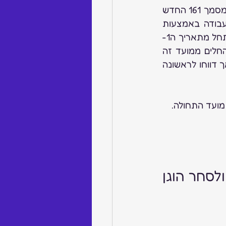
בהמשך להנחיה של רשות המיסים מיום 19 באפריל 2023, בה נקבע כי יחל שימוש במסמך 161 החדש 
ביולי 2023 ולאור בקשות לדחיית מועד כניסתה לתוקף של הודעה על פרישה מעבודה באמצעות 
טופס 161 החדש, רשות המיסים עדכנה כי החובה להודיע באמצעות הטופס החדש תחל מתאריך ה1- 
בנובמבר 2023 (מועד התחולה) במקום ביולי 2023, וזאת ביחס לאירועי פרישה החלים ממועד זה 
ואילך. חובה כאמור תחול גם ביחס לאירועי פרישה שהתרחשו לפני מועד התחולה, אך דווחו לראשונה 
מועד התחולה.
תזכורת שוב: גילוי דעת מטעם הרשות להגנת הצרכן ולסחר הוגן 