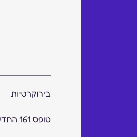
בירוקרטיות 
טופס 161 החדש - דחיית מועד, עדכון ודגשים הנחיה למעסיקים