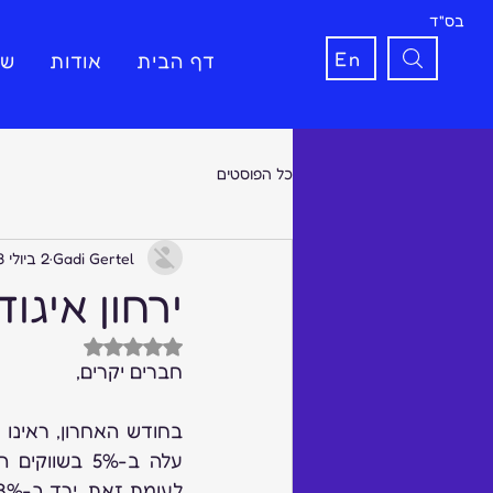
בס"ד
En
דף הבית
אודות
שי
כל הפוסטים
Gadi Gertel
2 ביולי 2023
ירחון איגוד 
דירוג של NaN מתוך 5 כוכבים
חברים יקרים,
לעומת זאת, ירד ב-3% בשווקים העולמיים. 