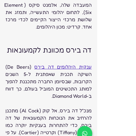
המעבדה שלה, אלמנט סיקס (Element 
Six), לתחום יהלומי התעשייה, ותמזג את 
שלושת מרכזי הייצור הקיימים לכדי מרכז 
אחד. קרדיט: מכון היהלומים.
דה בירס מכוונת לקמעונאות 
ענקית היהלומים דה בירס
 (De Beers) 
השיקה תכנית שאפתנית ל-5 השנים 
הקרובות, שבסיומן החברה מתכננת להפוך 
למותג התכשיטים המוביל בעולם, כך דווח 
ב-Diamond World.
מנכ"ל דה בירס, אל קוק (Al Cock) מתכנן 
להרחיב את הנוכחות הקמעונאית של דה 
בירס, כדי להתחרות בענקיות יוקרה כמו 
טיפאני (Tiffany) וקרטייה (Cartier). על פי 