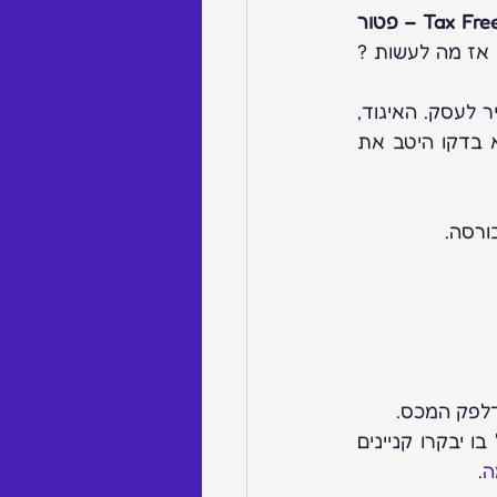
Tax Free – פטור 
 לתייר גם אם אינכם חנות, זוהי הדרך היחידה לפטור את התייר הקונה ממע”מ. אז מה לעשות ? 
 –  התנאי העיקרי הינו הצבת שלט נגיש המכוון את התייר לעסק. האיגוד, 
הבורסה ליהלומים ומנהל היהלומים והתכשיטים במשרד הכלכלה הביאו לתוצאה. נא בדקו היטב את 
ב 13-16 בפברואר יתקיים שבוע היהלומים הבינ”ל בו יבקרו קניינים 
ה
.