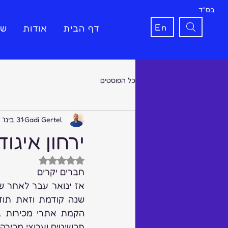
בס"ד
En
דף הבית
אודות
שי
כל הפוסטים
Gadi Gertel
31 בינו׳ 2017
ירחון איגוד 
דירוג של NaN מתוך 5 כוכבים
חברים יקרים
תכשיטים וערוצי מכירה