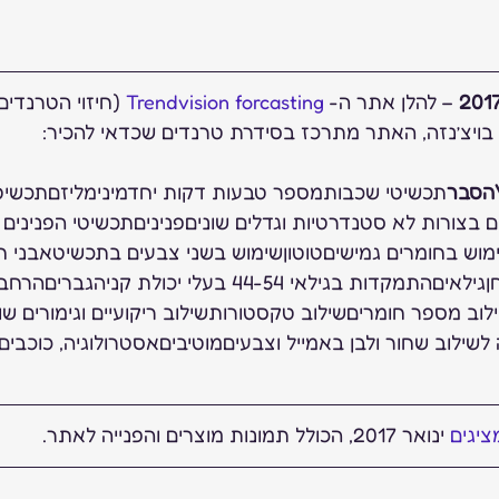
 – להלן אתר ה- 
Trendvision forcasting
בויצ’נזה, האתר מתרכז בסידרת טרנדים שכדאי להכיר:
תכשיטי שכבותמספר טבעות דקות יחדמינימליזםתכשיטים
בצורות לא סטנדרטיות וגדלים שוניםפניניםתכשיטי הפנינים ח
מוש בחומרים גמישיםטוטוןשימוש בשני צבעים בתכשיטאבני ח
צבעוניות והרבה אבני חןגילאיםהתמקדות בגילאי 44-54 בעלי יכו
בריםMix & Matchשילוב מספר חומריםשילוב טקסטורותשילוב ריקועיים וגימורים שו
ילוב שחור ולבן באמייל וצבעיםמוטיביםאסטרולוגיה, כוכבים,
ציגים
 ינואר 2017, הכולל תמונות מוצרים והפנייה לאתר.