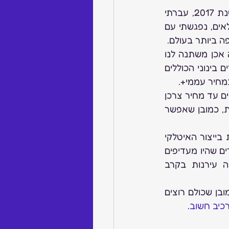
חזרתי לא מכבר מתערוכת ויצ’נזה באיטליה, שם נחשפתי לתכשיטים הרלוונטים לשנת 2017, עברתי 
מספר השתלמויות וסימינר על הטרנדים החדשים, ראיתי אילו ביתנים ריקים ואילו מלאים, נפגשתי עם 
ה ביותר בעולם.
אז תכל’ס בפירוש רואים ירידה במספר המבקרים בתכשיטי היוקרה, תרבות הצריכה אכן משתנה לנו 
מול העיניים (בינתיים), נוסיף לכך את הביצועים המדהימים בתכשיטים שבטווח מחירים בינוני הכוללים 
מחיר עממי+.
הביתנים של תכשיטי האופנה, היצרנים הלא ממותגים, יצרני הזהב 14K וככלל תכשיטים עד מחיר צרכן 
של 2500 ש”ח ~ מדווחים על מספר מבקרים גבוה ומסכמים את התערוכה כמוצלחת, כמובן שאפשר 
צריך לזכור שהשוק האיטלקי חטף מכה קשה בתמחיר מאז 2008 ועל אף היתרונות בייצור האיטלקי 
הם נאלצו להוריד מחירים. למזלם השוק הטורקי בעייתי ומותיר להם עבודה רק במחירים שהיו מעדיפים 
לא לפרסם, אין ספק שניתן למצוא יצרנים איכותיים במחירים טובים ולכן הייתה עירנות בקרב 
עמיתיי, נציגי הקניינים במדינות השונות מדווחים על התנהגות דומה לשוק בארץ, כמובן שכולם רוצים 
כיב חשוב
.