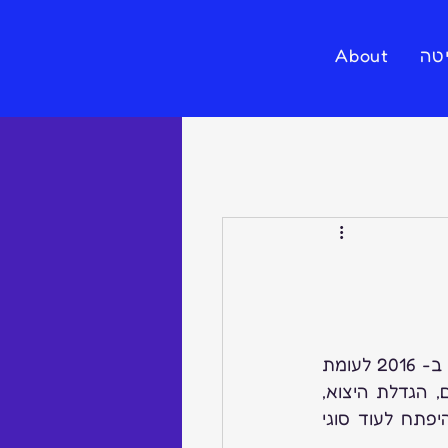
טה
About
אז ינואר עבר לאחר שנה עסקית טובה, רוב חברי האיגוד מסרו על עליה בהכנסות ב- 2016 לעומת 
שנה קודמת וזאת תודות ליוזמות חדשות, שינויים במוצרים, פתיחת שווקים חדשים, הגדלת היצוא, 
הקמת אתרי מכירות באינטרנט ממש כמו התכשיטים, כגולם ביד היוצר כך יש להיפתח לעוד סוגי 