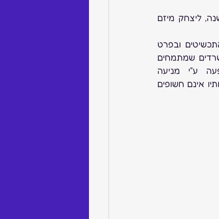
 – פנה אלי יצחק רוגל, יהלומן ותכשיטן שחי בניו יורק 40 שנה, ליצחק מיזם 
 –  שלא נדע, תביעות ייצוגיות הפכו למוקשים ממשיים לעסקי התכשיטים ובפרט 
הגדולים שביניהם, לאחר התערבות האיגוד במספר מקרים נוכחתי להכיר כמה משרדים שמתמחים 
ב”ענף” המשגשג, בנוסף לתשומת לבכם למדתי שניתן למנוע את התופעה ע”י מניעה 
ובהגהה המקצועית “סקרי ציות”, בדיקות במשקפי החוק הבאות לוודא שהעסק וחנויותיו אינם חשופים 