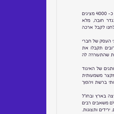
ואם בתערוכות עסקינן אז תערוכת הונג קונג מכילה כ- 4000 מציגים 
מכל העולם, לצד השוק האסייתי שמתפתח כקניין ולא רק כיצרן. זהו אירוע בגדר חובה, מלא 
בהזדמנויות, האיגוד כידוע מארגן אירוח מסובסד יוצא דופן שכדאי מאד לנצל, הצלחנו לקבל ארכה 
 – חלק מהחברים כבר קיבלו את התעודות שכבר נראות בחנויות ובתי העסק של חברי 
האיגוד, התעודות חייבות בחתימת בעל העסק ומוגבלות לשנת 2017. בימים הקרובים תקבלו את 
חשבון דמי החבר 2017 ולאחר התשלום תשלח התעודה. לאור ההתעניינות בתעודות שהתעוררה לה 
 – בתחילת פברואר תצא הודעה נפרדת עם הזמנה לקניון המותגים של האיגוד 
במטרה לספק לכם קידום לאתר חברתכם בעלות מצחיקה, קידום אתר המותגים מקצר משמעותית 
את הדרך לאתרכם. כל חבר שיצטרף יגדיל את קופת האתר שיקודם באופן משמעותי ברשת ויהפוך 
 – באיגוד מעצבות ומעצבים רבים שחלקם עומדים בפני פריצה בארץ ובחו”ל 
וחלקם כבר מופיעים במיטב המגזינים. איחוד כוחות ושיתופי פעולה יכולים לחסוך לכן\ם משאבים רבים 
רידים ותצוגות. 