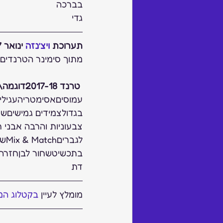
בברכה
גדי
תערוכת 
ויצ’נזה
 ינואר 2017
מתוך סימינר הטרנדים 
טרנד 2017-18דוגמה\הסבר
עמוסיםאסימטריהעגילים 
בגדולצמידים גמישיםשי
לג
בתכשיטשחור לבןחזרה לש
דת
מומלץ לעיין 
בקטלוג המ