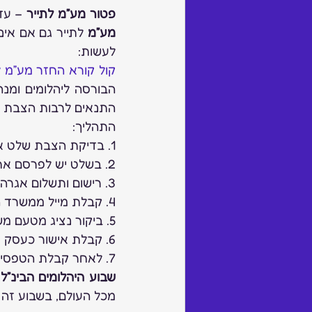
פטור מע”מ לתייר
 – עד
מע”מ
לעשות:
קול קורא החזר מע”מ ל
התנאים לרבות הצבת ש
התהליך:
1. בדיקת הצבת שלט או שימוש בשלט אלקטרוני בלובי הבניין כמסוכם עם מנהלת הבורסה.
2. בשלט יש לפרסם את שם העסק, מיקום ושעות פתיחה באנגלית.
3. רישום ותשלום אגרה.
4. קבלת מייל ממשרד התיירות להמצאת מסמכי העסק.
5. ביקור נציג מטעם משרד התיירות.
6. קבלת אישור כעסק מאושר והדפסת הטפסים הרלוונטים.
7. לאחר קבלת הטפסים, בעת עסקה, התייר משלם מע”מ ומזדכה בשדה התעופה בדלפק המכס.
שבוע היהלומים הבינ”ל
מכל העולם, בשבוע זה נ