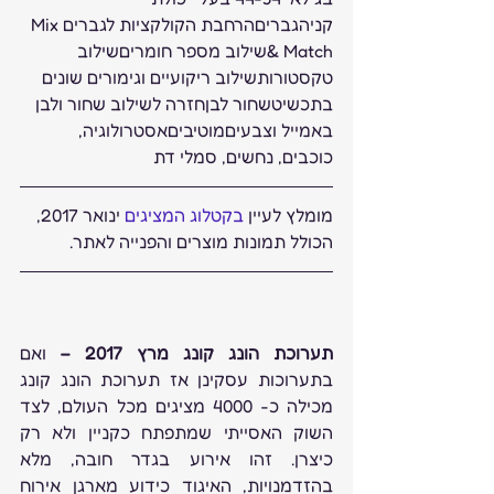
קניהגבריםהרחבת הקולקציות לגבריםMix 
& Matchשילוב מספר חומריםשילוב 
טקסטורותשילוב ריקועיים וגימורים שונים 
בתכשיטשחור לבןחזרה לשילוב שחור ולבן 
באמייל וצבעיםמוטיביםאסטרולוגיה, 
כוכבים, נחשים, סמלי דת
מומלץ לעיין 
בקטלוג המציגים
 ינואר 2017, 
הכולל תמונות מוצרים והפנייה לאתר.
תערוכת הונג קונג מרץ 2017 – 
ואם 
בתערוכות עסקינן אז תערוכת הונג קונג 
מכילה כ- 4000 מציגים מכל העולם, לצד 
השוק האסייתי שמתפתח כקניין ולא רק 
כיצרן. זהו אירוע בגדר חובה, מלא 
בהזדמנויות, האיגוד כידוע מארגן אירוח 