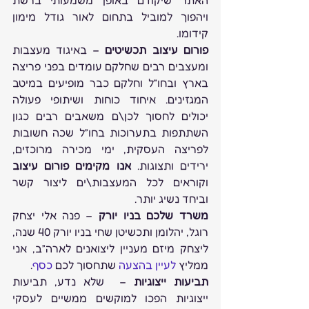
האתר שיקודם באופן משמעותי ברשת 
ויהפוך למוביל בתחום לאור גודל מימון 
קידומו.
פורום עיצוב תכשיטים
 – באיגוד מעצבות 
ומעצבים רבים שחלקם עומדים בפני פריצה 
בארץ ובחו”ל וחלקם כבר מופיעים במיטב 
המגזינים. איחוד כוחות ושיתופי פעולה 
יכולים לחסוך לכן\ם משאבים רבים כגון 
השתתפות בתערוכות בחו”ל שכה חשובות 
לפריצה העסקית, ימי מכירה מרוכזים, 
ירידים ותצוגות. 
אנו מקימים פורום עיצוב
וקוראים לכל המעצבות\ים ליצור קשר 
וביחד נשיג יותר.
משרד שלכם בניו יורק
 – פנה אלי יצחק 
רוגל, יהלומן ותכשיטן שחי בניו יורק 40 שנה, 
ליצחק מיזם מעניין ליצואנים לארה”ב, אני 
ממליץ 
לעיין בהצעה
 שתחסוך לכם 
כסף
.
תביעות ייצוגיות
 –  שלא נדע, תביעות 
ייצוגיות הפכו למוקשים ממשיים לעסקי 