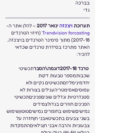
בברכה
גדי
תערוכת 
ויצ’נזה
 ינואר 2017
 – להלן אתר ה- 
Trendvision forcasting
 (חיזוי הטרנדים 
2017-18) מתוך סימינר הטרנדים בויצ’נזה, 
האתר מתרכז בסידרת טרנדים שכדאי 
להכיר:
טרנד 2017-18דוגמה\הסבר
תכשיטי 
שכבותמספר טבעות דקות 
יחדמינימליזםתכשיטים נקיים ולא 
עמוסיםאסימטריהעגילים בצורות לא 
סטנדרטיות וגדלים שוניםפניניםתכשיטי 
הפנינים חוזרים בגדולצמידים 
גמישיםשימוש בחומרים גמישיםטוטוןשימוש 
בשני צבעים בתכשיטאבני חןחזרה על 
צבעוניות והרבה אבני חןגילאיםהתמקדות 
בגילאי 44-54 בעלי יכולת 