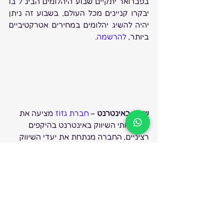
בפברואר יתקיים שבוע היהלומים הבינ”ל בו 
יבקרו קניינים מכל העולם, בשבוע זה ניתן 
יהיה להשיג יהלומים במחירים אטרקטיביים 
ביותר, 
להרשמה
.
שיווק באינטרנט
 – 
חברת גזוז
 מציעה את 
כל שירותי השיווק באינטרנט בהיקפים 
רציניים, החברה מנתחת את יעדי השיווק 
ומתאימה חבילת שיווק המתאימה לתוצאות 
גדולות.
ביטחון בעסקי התכשיטים
 – הזכרנו בירחון 
דצמבר את הביטחון הרגיש בעסקינו וכיצד 
להימנע מטעויות החושפות אותנו לגניבות, 
אירועי שוד, ואיומים קשים. החודש חנות 
במתחם הבורסה עברה שוד תחת איומי 