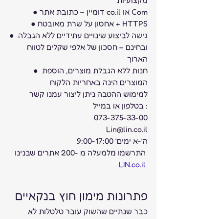
מקצועיות
● דומיין – כתובת אתר co.il או Com
● אחסון על שרת מאובטח + HTTPS
● גישה לביצוע שינויים עתידיים ללא הגבלה 
ובחינם – חסכון של אלפי שקלים לטווח 
הארוך
● חנות ללא הגבלת מוצרים, הוספת 
המוצרים הינה באחריות הלקוח
למימוש ההטבה ניתן ליצור עמנו קשר 
בטלפון או במייל :
073-375-33-00
Lin@lin.co.il
9:00-17:00 ‘ה’-א ימים
התרשמו מלמעלה מ -200 אתרים שבנינו 
LIN.co.il
פתרונות מימון חוץ בנקאיים  
כבר שנתיים שהשוק עובר טלטלות לא 