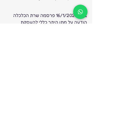
ביום 16/1/2022 פרסמה שרת הכלכלה 
הודעה על מתן היתר כללי להעסקת 
עובדים בשעות נוספות כחלק מהמענה 
הממשלתי להתמודדות עם הגל החמישי 
של הקורונה, הידוע בשם אומיקרון.
כתוצאה מהתרחבות גל התחלואה של 
עשרות אלפי אזרחים מאומתים מדי יום 
ומאות אלפי עובדים שנדרשים לבידוד בין 
אם נחשפו בעצמם לחולה קורונה ובין אם 
כתוצאה מהעובדה שילדם נמצא בבידוד 
והם צריכים לשהות עימם, קיים חשש 
לפגיעה ברציפות התפקודית של המשק 
ופגיעה בשרשרת הייצור. 
להמשך
.. 
מעצבת תכשיטים על סערת 