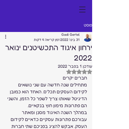
פוסט
Gadi Gertel
31 בינו׳ 2022
זמן קריאה 4 דקות
ירחון איגוד התכשיטנים ינואר
2022
עודכן:
1 בפבר׳ 2022
דירוג של NaN מתוך 5 כוכבים
חברים יקרים  
מתחילים שנה חדשה עם שני נושאים 
לקידום העסקים תכל’ס. האחד הוא כמובן 
הדיגיטל שאותו צריך לשפר כל הזמן, והשני 
הם פתרונות מימון חוץ בנקאיים. 
במהלך השנה האיגוד מסנן ומאתר 
עבורכם פתרונות עסקיים כדאיים לקידום 
העסק. אבקש להציג בפניכם שתי חברות 