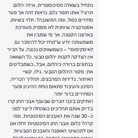
נתחיל בשאלה פסיכומטרית, איזה יהלום 
תרצי? אותו חומר גלם, נראות זהה אך פער 
מחירים כפול, ומה התשובה?: תלוי בשיווק. 
אסטרטגיה שיווקית לא מספיק מעורכת 
בארצנו הקטנה, אך מי שמבין את 
משמעותה יודע ש”קרח יכול להימכר גם 
לאיסקימוסי” – כשמשווקים נכונה. על הנייר 
אין הצדקה לקנות יהלום טבעי, כל השוואה 
בנתונים ברורה כיהלום, אבל…כשמבליטים 
את: מקור היהלום הטבעי, גילו, קשיי 
האיתור, נדירות המרבצים, תהליך הכרייה, 
הסינון והעיבוד פתאום נוחת ההיגיון ופער 
המחירים ברור יותר.  
הותיקים ביננו זוכרים שבענף אבני החן קרו 
בדיוק אותם תהליכים כשהחלו לייצר לפני 
כ- 30 שנה את האבנים הסינטטיות, ומה 
קרה? כלום. אבני החן הסינטטיות זחלו אט 
אט לתכשיטי האופנה והאבנים הטבעיות 
שובצו בתכשיטי היוקרה. כך אפשר לנהל 