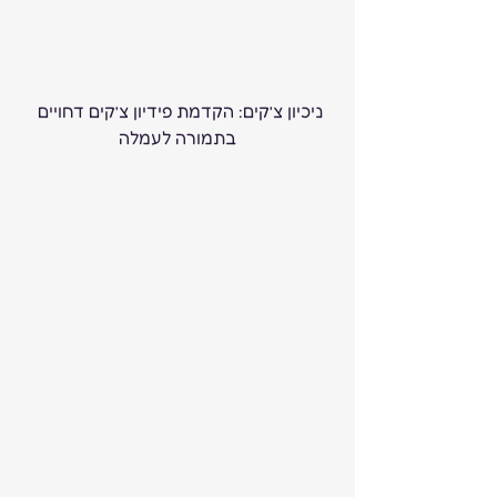
ניכיון צ’קים: הקדמת פידיון צ’קים דחויים 
בתמורה לעמלה