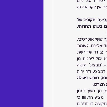
1. התיקון קובע כי לפני שמוצר יוצג במחיר מבצע יש להציגו למכירה במחיר רגיל לפחות 30 ימים 
עוקבים ובצמוד לאותו מבצע. במהלך אותם ימים ניתן להעלות או להוריד את המחיר אך אין לקרוא לזה 
קביעת תקופה של 
חודש לפחות תקשה על העוסקים להגיב בזריזות להרגלי צריכה של ציבור הצרכנים בשוק תחרותי. 
כמו כן, על אף שהתיקון מאפשר לשנות מחירים גם טרם יציאה לתקופת מבצע, יש בכך קושי אופרטיבי: 
ראשית, כאשר המוצרים במבצע – ניתן להציג את מחירי המבצע על גבי שלט בצמוד אליהם. לעומת 
זאת, אם אין מדובר במבצע, חלה חובה להציג את המחיר על גבי כל מוצר ומוצר. זוהי עבודה שדורשת 
זמן ומשאבים ועוסק יחשוב פעמיים לפני שישנה מחיר לתקופה קצרה כאשר אין הוא יכול ליהנות מן 
ההקלות הקיימות בעניין הצגת מחירי מבצע. שנית, האיסור לקרוא לשינוי מחיר רגיל – “מבצע”  יקשה 
על הפעילות השיווקית של העוסק. הרי, כל פרסום אשר ירמז על הורדת מחיר ייחשב למבצע וזה יהיה 
נראה איפה כי על אף הניסיון של המחוקק להשאיר בידי העוסק חופש פעולה 
2. תקופת המבצע תהיה לא יותר מ-45 ימים ברצף ובכל מקרה במהלך שנה קלנדרית סך משך הזמן 
בו הוצע מוצר במבצע לא יעלה על משך הזמן שאותו מוצר הוצע במחיר רגיל. עוד  מציע התיקון כי 
במשך תקופת המבצע (45 ימים) ניתן לעשות מבצעים עוקבים שונים. אם במהלך תקופה זו חוזרים 