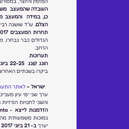
המזמין והיוצר, במפור
הצלם. 
עו”ד שושנה רבינ
תחרות המעצבים 2017
הרחב.
תערוכות
הונג קונג  22-25 ביוני
ביקרו בשנתיים האחרונו
 ישראל – 
לאתר התער
ערך שני ימי עיון מעני
והשני לחנויות הפיזיות 
הזדמנות לייצא
 – 
genta
יערך
 ב- 21 ביוני 2017 בשעה 10:30