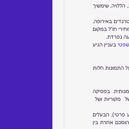
 בצורת, הללויה, שימשיך 
 – לאור הגידול במכירות תכשיטים משובצי אבני חן ומבט על הטרנדים באירופה, 
האיגוד יחל במפגשים עם חברי הבורסה לאבני חן בכדי להכיר לכם ספקים חדשים במחירי חו”ל במקום 
עה נפרדת.
פטי 
בעניין הגיע 
אני מעצב תכשיטים ומעוניין לשכור שירותיו של צלם לצלם את יצירותיי. האם על התמונות חלות 
צילומים הינם מושא לזכות יוצרים מאחר והם בגדר יצירה מקורית שהיא יצירה אמנותית. בפסיקה 
נקבעה (פד ויינברג נ’ ויסהוף רא”ע 7774/09)  כי כל צילום עם רמה מינימאלית  של  מקוריות ושל  
סעיף 35(א) לחוק זכויות  יוצרים  קובע כי  צילום שנוצר לפי הזמנה (ולא של אירוע פרטי), הבעלים 
הראשון של זכות היוצרים בה, כולה או חלקה,  הוא היוצר, קרי  הצלם, אלא אם כן  הוסכם אחרת בין 