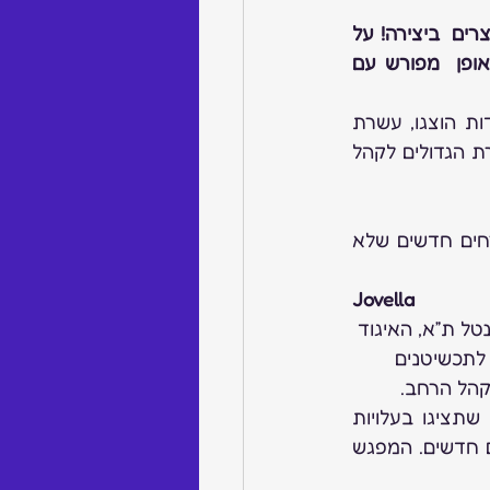
העובדה שהמעצב  משלם עבור  הצילום  כשלעצמה לא נותנת לו אוטומטית  זכות יוצרים  ביצירה! על 
כן, במידה  והמעצב מעוניין בזכויות על הצילום עצמו, חשוב לסכם זאת מראש באופן  מפורש עם 
 – התחרות השנה שוב זכתה להיענות גבוהה, כ- 60 עבודות הוצגו, עשרת 
הגדולים כבר נבחרו, פרטםי בהמשך, בתערוכת ג’ובלה ב- 3 ביולי יוצגו תכשיטי עשרת הגדולים לקהל 
  –  התערוכה היותר קטנה מבין השלוש בעיר העסקים, אורחים חדשים שלא 
Jovella
יננטל ת”א, האיגוד 
 לתכשיטנים 
לקהל הרחב.
 – אנחנו מתארגנים לקראת התערוכה בכדי שתציגו בעלויות 
נמוכות משמעותית מהתערוכות הגדולות ותהיה זו הזדמנות לפגוש לקוחות אירופאים חדשים. המפגש 