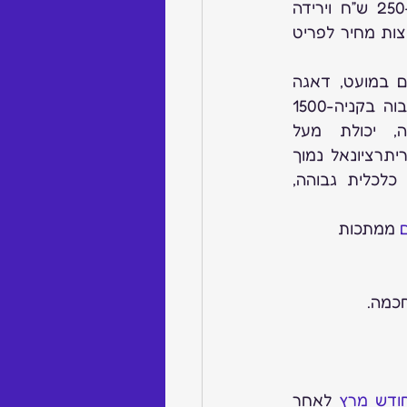
כסף על תכשיטים, לכן ניתן לראות עליה בתכשיטים שמחיר הממוצע בין 250-700 ש”ח וירידה 
משמעותית ביוקרה בתכשיטים מעל 6000 ש”ח. בכדי לעזור לכם הכנתי מספר קבוצות מחיר לפריט 
250-700צעירים, מסורתייםמצב כלכלי, מנטליותמסתפקים במועט, דאגה 
להוצאות700-1500צעירים, מבוגריםמצב כלכלי, מנטליות, אירועי מסורתרציונאל גבוה בקניה1500-
3000מתחתנים, מתפנקיםאירועי מסורת, יכולת רווחהרציונאל גבוה בקניה, יכולת מעל 
הממוצע3000-6000מתחתנים, מתפנקיםאירועי מסורת, יכולת רווחה, עירנות חומריתרציונאל נמוך 
מבחירה, יכולת מעל הממוצע+6000-10,000מתחתנים, מתפנקים, מבוגריםיכולת כלכלית גבוהה, 
ם
 ממתכות 
חכמה.
ודש מרץ
 לאחר 