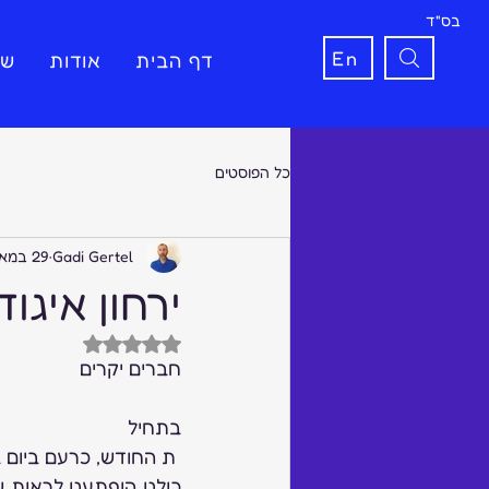
בס"ד
En
דף הבית
אודות
שי
כל הפוסטים
Gadi Gertel
29 במאי 2017
ירחון איגוד
דירוג של NaN מתוך 5 כוכבים
חברים יקרים
בתחיל
 ת החודש, כרעם ביום בהיר הופיעה מודעה בגלובס עם הכותרת “לידיעת העוסקים בתחום הזהב”.