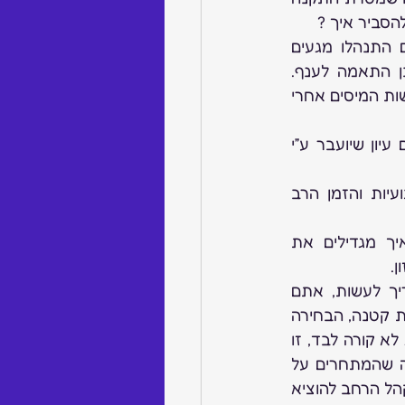
הסביר איך ?
נשיא האיגוד, מר דוד טייבר לקח את המושכות וביחד עם האיגוד ומספר חברים התנהלו מגעים 
אינטנסיביים עם רשות המיסים להבהרות התקנה, קבלת הוראות מפורטות וכמובן התאמה לענף. 
אחסוך מכם את התהליך, בפועל הגענו לטיוטה אחרונה שנשלחה היום (29.5 ) ע”י רשות המיסים אחרי 
לאחר קבלת ההוראות המפורטת הרשמיות האיגוד יוציא הודעה מיידית, נפעל ליום עיון שיועבר ע”י 
זו הזדמנות להודות למר דוד טייבר, נשיא האיגוד ומי מטעמו על היוזמה, המקצועיות והזמן הרב 
במעבר חד. השנה רצה ואנחנו אוטוטו במחציתה ועוד לא הספקנו להחליט איך מגדילים את 
.
אני פוגש הרבה תכשיטנים במהלך השגרה ועם הזמן מתגבשת לי הדעה מה צריך לעשות, אתם 
 כמויות במחיר נמוך או אולי יוקרה בכמות קטנה, הבחירה 
תלויה במשאבים העומדים לכם, בכדי לפנות ליוקרה צריך להשקיע בשיווק יקר. מיתוג לא קורה לבד, זו 
 המחיר יורד, זאת לאור העובדה שהמתחרים על 
הכסף הפנוי כגון הסמארטפונים, חופשות וטיסות מוזלות, גאג’טים ועוד מקשים על הקהל הרחב להוציא 