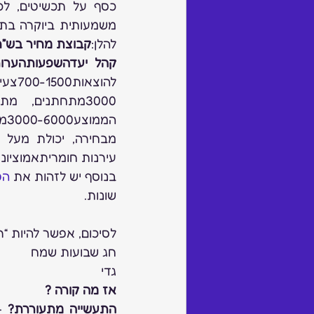
להלן:
קבוצת מחיר בש”ח
קהל יעדהשפעותהערו
עירנות חומריתאמוציונא
בנוסף יש לזהות את 
הט
שונות.
לסיכום, אפשר להיות “ר
חג שבועות שמח
גדי
אז מה קורה ? 
התעשייה מתעוררת?
 –