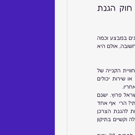
סוף לסוף העונה? נקודות למחשבה בעקבות תזכיר חוק הגנת 
תזכיר החוק להגנת הצרכן מבקש לקבוע כמה זמן מוצר או שירות יכולים להיות מוצגים במבצע וכמה 
זמן הם חייבים להיות מוצגים במחיר רגיל לפני המבצע ולאחריו. מטרת החוק ראויה וחשובה, אולם היא 
בימים אלה הוצג לעיון הציבור תזכיר חוק אשר אם יתקבל, יחולל שינוי משמעותי בחוויית הקנייה של 
הצרכן בישראל. מדובר בתיקון לחוק הגנת הצרכן המבקש  לקבוע כמה זמן מוצר או שירות יכולים 
חריו.
נכון להיום, החוק לא נותן מענה מדויק לסוגיה זו וכתוצאה מכך נושא המבצעים בישראל פרוץ. ישנם 
מוצרים שתמיד מוצגים “במבצע”, ועל כן נשאלת השאלה – האם מדובר במבצע אמיתי? הרי  אף אחד 
לא זוכר מה היה המחיר  לפני המבצע או אם היה כזה בכלל. על כן, טוב שהרשות להגנת הצרכן 
ולסחר הוגן, יוזמת התיקון, עושה סדר בעניין. יחד עם זאת, ישנן לא מעט סימני שאלה וקשיים בתיקון 