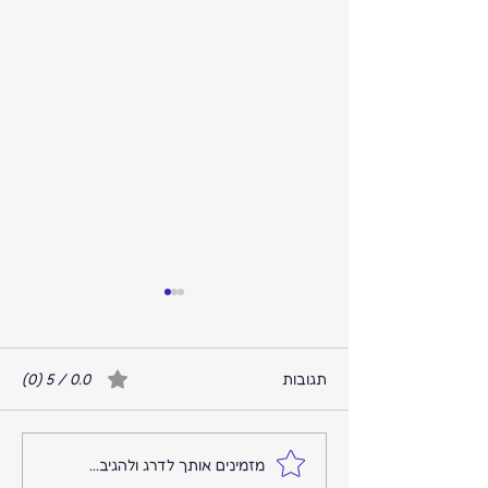
תגובות
0.0 / 5 ‏(0)
המקום שבו הרעש נגמר
מזמינים אותך לדרג ולהגיב...