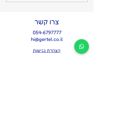
והשקט מתחיל: על החשיבות
של איש אמון אחד בצמרת
צרו קשר
054-6797777
hi@gertel.co.il
הצהרת נגישות
מדיניות פרטיות
לתיאום פגישת אבחון 
אסטרטגית
*
Name
Email
*
Tel