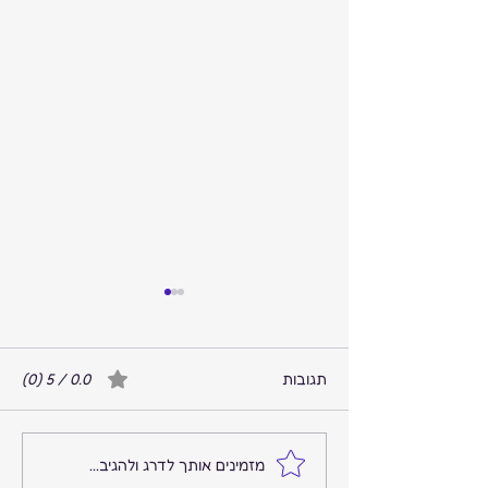
תגובות
0.0 / 5 ‏(0)
המקום שבו הרעש נגמר
מזמינים אותך לדרג ולהגיב...