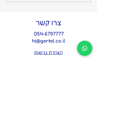
והשקט מתחיל: על החשיבות
של איש אמון אחד בצמרת
צרו קשר
054-6797777
hi@gertel.co.il
הצהרת נגישות
מדיניות פרטיות
לתיאום פגישת אבחון 
אסטרטגית
*
Name
Email
*
Tel