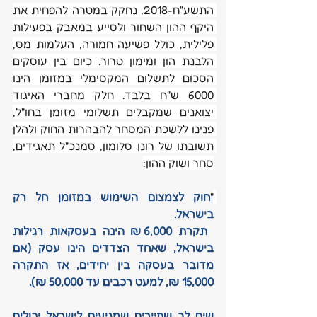
התשע"ח-2018, נחקק במטרה להפחית את 
היקף ההון השחור ולסייע במאבק בפעילות 
פלילית, כולל פשיעה חמורה, העלמות מס, 
הלבנת הון ומימון טרור. כיום בין עוסקים 
הסכום לתשלום המקסימלי במזומן הינו 
6000 ש"ח בלבד. חלק מחברי האיגוד 
יצואנים שמקבלים תשלומי מזומן בחו"ל, 
פנינו ללשכת המסחר להבהרות החוק ולהלן 
תשובתו של רונן סלומון, סמנכ"ל תאגידים, 
סחר ושוק ההון:
"
חוק לצמצום השימוש במזומן חל רק 
בישראל.
 תקרת 6,000 ₪ הינה בעסקאות רגילות 
בישראל, שאחד הצדדים הינו עסק (אם 
מדובר בעסקה בין יחידים, אז התקרה 
15,000 ₪, למעט רכבים עד 50,000 ₪).
שים לב שתיירים שמגיעים לישראל יכולים 