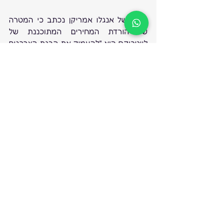
בדוח של אנגלו אמריקן נכתב כי המטרה 
של הורדת המחירים המתוכננת של 
לייטבוקס היא "להעמיק את הבנת הצרכנים 
בנוגע להבחנה הבסיסית בין תכשיטים 
המשובצים ביהלומי מעבדה לתכשיטי 
יהלומים טבעיים". 
מנהל התחרות בצרפת: 
חובה להגדיר יהלומי מעבדה 
כ"יהלומים סינטתיים" בלבד
מנהל התחרות, הצרכנות ומניעת הונאות 
(DGCCRF) בצרפת חזר על החלטתו 
מינואר 2002, בתגובה לקריאתה של חברת 
יהלומי מעבדה צרפתית.