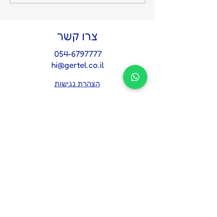
והשקט מתחיל: על החשיבות
של איש אמון אחד בצמרת
צרו קשר
054-6797777
hi@gertel.co.il
הצהרת נגישות
מדיניות פרטיות
לתיאום פגישת אבחון 
אסטרטגית
*
Name
Email
*
Tel