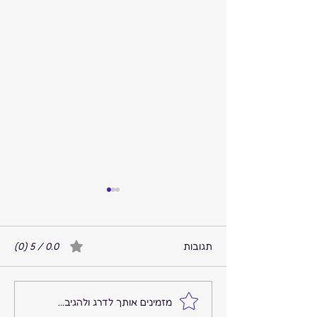
תגובות
0.0 / 5 ‏(0)
המקום שבו הרעש נגמר
מזמינים אותך לדרג ולהגיב...