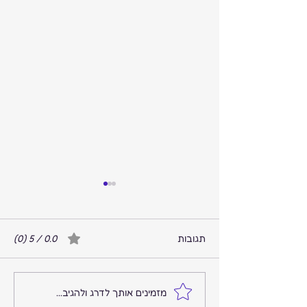
תגובות
0.0 / 5 ‏(0)
המקום שבו הרעש נגמר
מזמינים אותך לדרג ולהגיב...