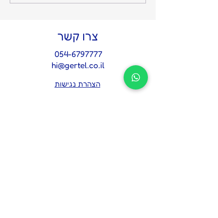
והשקט מתחיל: על החשיבות
של איש אמון אחד בצמרת
צרו קשר
054-6797777
hi@gertel.co.il
הצהרת נגישות
מדיניות פרטיות
לתיאום פגישת אבחון 
אסטרטגית
*
Name
Email
*
Tel