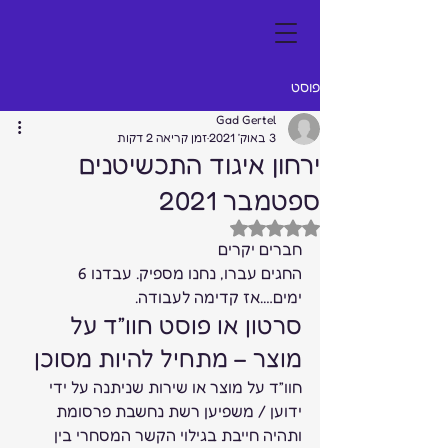
פוסט
Gad Gertel
3 באוק׳ 2021
זמן קריאה 2 דקות
ירחון איגוד התכשיטנים
ספטמבר 2021
דירוג של NaN מתוך 5 כוכבים
חברים יקרים  
החגים עברו, נחנו מספיק. עבדנו 6 
ימים….אז קדימה לעבודה.   
סרטון או פוסט חוו”ד על 
מוצר – מתחיל להיות מסוכן 
חוו”ד על מוצר או שירות שניתנה על ידי 
ידוען / משפיען רשת נחשבת פרסומת 
ותהיה חייבת בגילוי הקשר המסחרי בין 