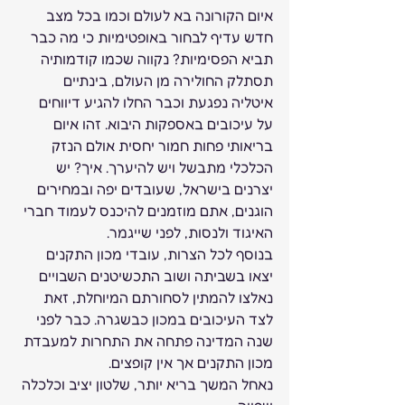
איום הקורונה בא לעולם וכמו בכל מצב 
חדש עדיף לבחור באופטימיות כי מה כבר 
תביא הפסימיות? נקווה שכמו קודמותיה 
תסתלק החולירה מן העולם, בינתיים 
איטליה נפגעת וכבר החלו להגיע דיווחים 
על עיכובים באספקות היבוא. זהו איום 
בריאותי פחות חמור יחסית אולם הנזק 
הכלכלי מתבשל ויש להיערך. איך? יש 
יצרנים בישראל, שעובדים יפה ובמחירים 
הוגנים, אתם מוזמנים להיכנס לעמוד חברי 
האיגוד ולנסות, לפני שייגמר.  
בנוסף לכל הצרות, עובדי מכון התקנים 
יצאו בשביתה ושוב התכשיטנים השבויים 
נאלצו להמתין לסחורתם המיוחלת, זאת 
לצד העיכובים במכון כבשגרה. כבר לפני 
שנה המדינה פתחה את התחרות למעבדת 
מכון התקנים אך אין קופצים. 
נאחל המשך בריא יותר, שלטון יציב וכלכלה 