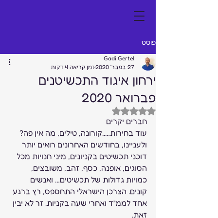
פוסט
Gadi Gertel
27 בפבר׳ 2020
זמן קריאה 4 דקות
ירחון איגוד התכשיטנים
פברואר 2020
דירוג של NaN מתוך 5 כוכבים
חברים יקרים  
עוד בחירות…..קורונה, טילים, מה אין פה?  
ולעניינו, בחודשים האחרונים רואים יותר 
דוכני תכשיטים בקניונים, מיני חנויות מכל 
הסוגים, אופנה, כסף, זהב, משובצים, 
כמויות גדולות של תכשיטים… ואנשים 
קונים. הצרכן הישראלי התחספס, רץ ברגע 
אחד לממ”ד ואחרי שעה בקניות. זר לא יבין 
זאת. 