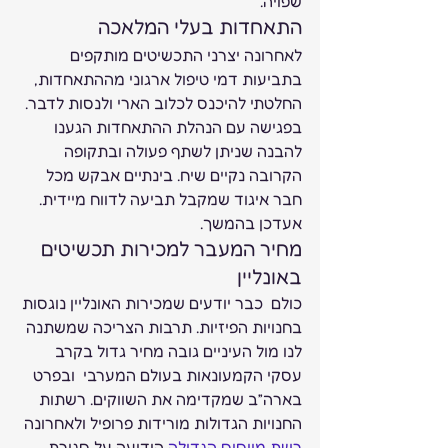
שפויה. 
התאחדות בעלי המלאכה  
לאחרונה יצרני התכשיטים מותקפים 
בתביעות דמי טיפול ארגוני מההתאחדות, 
החלטתי להיכנס לכלוב הארי ולנסות לדבר. 
בפגישה עם הנהלת ההתאחדות הגענו 
להבנה שניתן לשתף פעולה ובתקופה 
הקרובה נקיים שיח. בינתיים אבקש מכל 
חבר איגוד שמקבל תביעה לדווח מיידית. 
אעדכן בהמשך. 
מחיר המעבר למכירות תכשיטים 
באונליין  
כולם  כבר יודעים שמכירות האונליין נוגסות 
בחנויות הפיזיות. תרבות הצריכה שמשתנה 
לנו מול העיניים גובה מחיר גדול בקרב 
עסקי הקמעונאות בעולם המערבי  ובפרט 
בארה”ב שמקדימה את השווקים. רשתות 
החנויות הגדולות מורידות פרופיל ולאחרונה 
רשת מייסיס הגדולה
 הודיעה על סגירת 