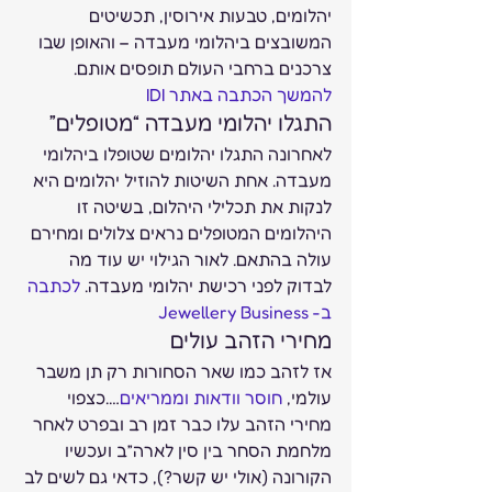
יהלומים, טבעות אירוסין, תכשיטים 
המשובצים ביהלומי מעבדה – והאופן שבו 
צרכנים ברחבי העולם תופסים אותם. 
להמשך הכתבה באתר IDI
התגלו יהלומי מעבדה “מטופלים”  
לאחרונה התגלו יהלומים שטופלו ביהלומי 
מעבדה. אחת השיטות להוזיל יהלומים היא 
לנקות את תכלילי היהלום, בשיטה זו 
היהלומים המטופלים נראים צלולים ומחירם 
עולה בהתאם. לאור הגילוי יש עוד מה 
לבדוק לפני רכישת יהלומי מעבדה. 
לכתבה 
ב- Jewellery Business
מחירי הזהב עולים  
אז לזהב כמו שאר הסחורות רק תן משבר 
עולמי, 
חוסר וודאות וממריאים
….כצפוי 
מחירי הזהב עלו כבר זמן רב ובפרט לאחר 
מלחמת הסחר בין סין לארה”ב ועכשיו 
הקורונה (אולי יש קשר?), כדאי גם לשים לב 