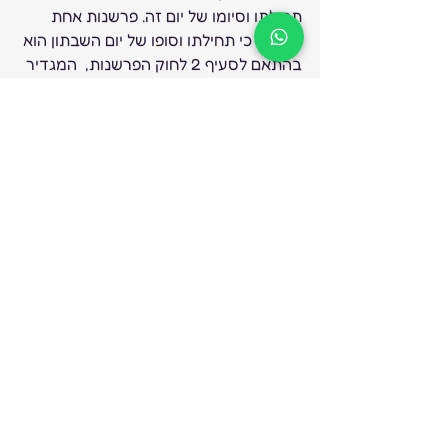
תחילתו וסיומו של יום זה. פרשנות אחת 
גורסת, כי תחילתו וסופו של יום השבתון הוא 
בהתאם לסעיף 2 לחוק הפרשנות,  המגדיר 
יום כתקופה מחצות הלילה עד חצות הלילה 
שלאחריו. לפי הפרשנות השנייה,  יש לראות 
את תחילתו וסופו של יום השבתון בהתאם 
לשעות פתיחת הקלפיות, כקבוע בחוק 
הבחירות. על פי חוק הבחירות, שעות 
פתיחת הקלפיות יהיו בין 07:00 – 22:00. 
הוראות למעסיקים של עובדים 
בבידוד בית עקב נגיף הקורונה- 
מעודכן 24.2.2020 
שלא נדע ושלא נצטרך, להלן הוראות דיני 
העבודה 
בקישור הזה
.  
דרושים 
@לעמותה החברתית של תכשיטי מג’מריה, 
המסייעת לעולים חדשים מאתיופיה 