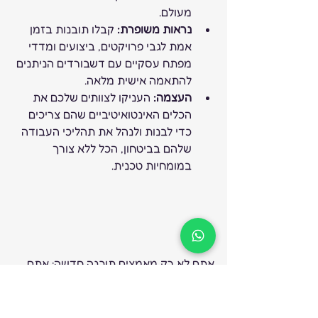
מעולם.
נראות משופרת:
 קבלו תובנות בזמן 
אמת לגבי פרויקטים, ביצועים ומדדי 
מפתח עסקיים עם דשבורדים הניתנים 
להתאמה אישית מלאה.
העצמה:
 העניקו לצוותים שלכם את 
הכלים האינטואיטיביים שהם צריכים 
כדי לבנות ולנהל את תהליכי העבודה 
שלהם בביטחון, הכל ללא צורך 
במומחיות טכנית.
אתם לא רק מאמצים תוכנה חדשה; אתם 
מאמצים פתרון טרנספורמטיבי שמתאים 
את עצמו לעסק שלכם, ולא להיפך. מוכנים 
לראות כיצד monday.com יכולה לחולל 