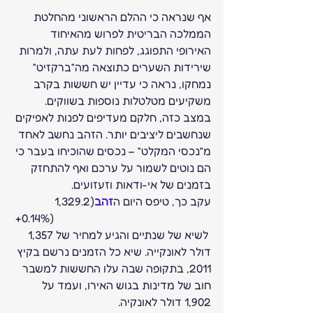
אף שנראה כי ההלם הראשוני מהחלטת 
הממלכה הבריטית לפרוש מהאיחוד 
האירופי התפוגג, לפחות לעת עתה, ולמרות 
שירידות השערים כתוצאה מה”ברקזיט” 
נמחקו, נראה כי עדיין יש חששות בקרב 
משקיעים מטלטלות נוספות בשווקים.
במצב כזה, חלקם מעדיפים לפנות לאפיקים 
שנחשבים ליציבים יותר. הזהב נחשב לאחד 
מ”נכסי המקלט” – נכסים שהוכיחו בעבר כי 
הם נוטים לשמור על ערכם ואף להתחזק 
בזמנים של אי-ודאות וזעזועים.
עקב כך, טיפס היום ה
זהב
(1,329.2
 +0.14%)
 לשיא של שנתיים והגיע למחיר של 1,357 
דולר לאונקייה. שיא כל הזמנים נרשם בקיץ 
2011, בתקופה שבה עלו החששות למשבר 
חוב של מדינות בגוש האירו, ועמד על 
1,902 דולר לאונקיה.