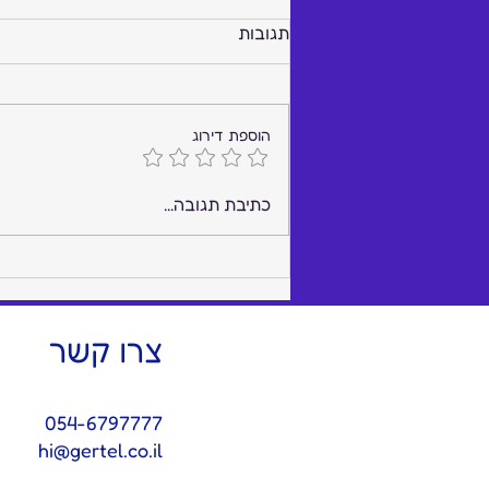
תגובות
הוספת דירוג
Where the Noise Ends and
כתיבת תגובה...
Peace of Mind Begins: The
Power of a Trusted Advisor
at the Top
צרו קשר
054-6797777
hi@gertel.co.il