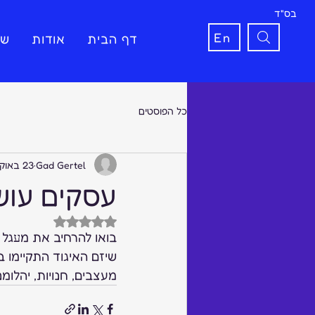
בס"ד
En
דף הבית
אודות
שי
כל הפוסטים
Gad Gertel
23 באוק׳ 2015
עסקים עוש
דירוג של NaN מתוך 5 כוכבים
בואו להרחיב את מﬠגל 
שיזם האיגוד התקיימו
מעצבים, חנויות, יהלומנ