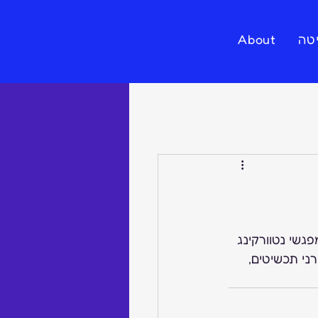
טה
About
שי נטוורקינג 
י תכשיטים, 