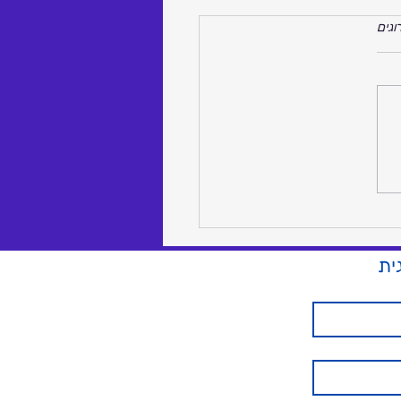
רוגים
שלכם שוכב בעו"ש או
? תמשיכו לממן את הבנק
ית