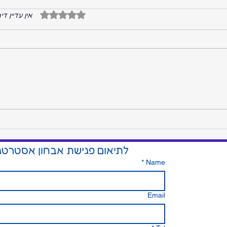
דירוג של 0 מתוך 5 כוכבים
אין עדיין די
המקום שבו הרעש נגמר והשקט
הכסף 
מתחיל: על החשיבות של איש
בפק״מ
אמון אחד בצמרת
לתיאום פגישת אבחון אסטרטג
*
Name
Email