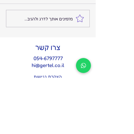
המקום שבו הרעש נגמר
מזמינים אותך לדרג ולהגיב...
והשקט מתחיל: על החשיבות
של איש אמון אחד בצמרת
צרו קשר
054-6797777
hi@gertel.co.il
הצהרת נגישות
מדיניות פרטיות
לתיאום פגישת אבחון 
אסטרטגית
*
Name