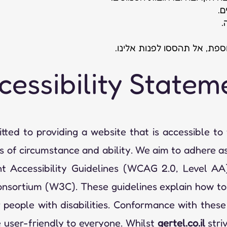
ם.
.
פת, אל תהססו לפנות אלינו.
cessibility Statem
ted to providing a website that is accessible to
s of circumstance and ability. We aim to adhere as
 Accessibility Guidelines (WCAG 2.0, Level AA)
nsortium (W3C). These guidelines explain how t
 people with disabilities. Conformance with these 
user-friendly to everyone. Whilst
gertel.co.il
stri