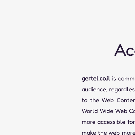
Ac
gertel.co.il
is commit
audience, regardles
to the Web Content
World Wide Web Co
more accessible for
make the web more 