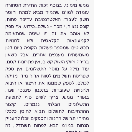
ממש מימוני, בנוסף זכות החזרת הסחורה 
עומדת למו”מ שתמיד מביא למתח וחוסר 
חשק לעבוד. האלטרנטיבה עדיפה פחות, 
קונסיגנציה, יימכר – נשלם…כידוע, אף ספק 
לא אוהב את זה, זו שיטה שמתאימה 
לקמעונאות הקלאסית ולא לחנויות 
תכשיטים שמספר פעולות הקופה ביום קטן 
משמעותית מענפים אחרים. אבל כשאין 
ברירה וחוקי השוק קשים, אין פתרונות קסם.
עוד מילה על מוסר התשלומים, אין ספק 
שפריסת תשלומים לטווח ארוך מידי מזיקה 
לכולם, לספק שמממן את הייצור או היבוא 
ולחנויות שעובדות בתכנון פיננסי שגוי, 
באוויר ממש. צריך לשים סוף לתופעת 
התשלומים הבלתי נגמרים, קיצור 
ההתחייבות לתשלום תביא לחוסן כלכלי 
מהיר יותר של החנות והספקים יוכלו להעניק 
הנחות במו”מ הבא. לפחות תשתדלו, זה 