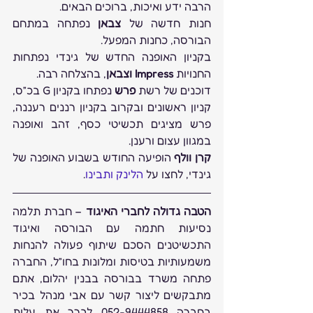
הרבה ידע ואיכות, ברוכים הבאים.
חנות חדשה של 
צבאן
 נפתחה במתחם 
הבורסה, כחנות המפעל.
בקניון האופנה החדש של גינדי נפתחות 
החנויות 
Impress וצבאן
, בהצלחה רבה.
דוכנים של רשת 
פרש
 נפתחו בקניון G בכ”ס, 
קניון ראשונים ובקרוב בקניון רננים רעננה, 
פרש מציגים תכשיטי כסף, זהב ואופנה 
במגוון עצום ורענן.
קרן וולף
 הופיעה החודש בשבוע האופנה של 
גינדי, לחצו על 
הלינק ותבינו
.
הטבה גדולה לחברי האיגוד
 – חברת תלמה 
נסיעות חתמה עם הבורסה ואיגוד 
התכשיטנים הסכם שיתוף פעולה להנחות 
משמעותיות בטיסות ומלונות בחו”ל, החברה 
פתחה משרד בבורסה בבנין יהלום, אתם 
מתבקשים ליצור קשר עם אבי מנהל בכיר 
בחברה 052-9444858 לברר את עלות 