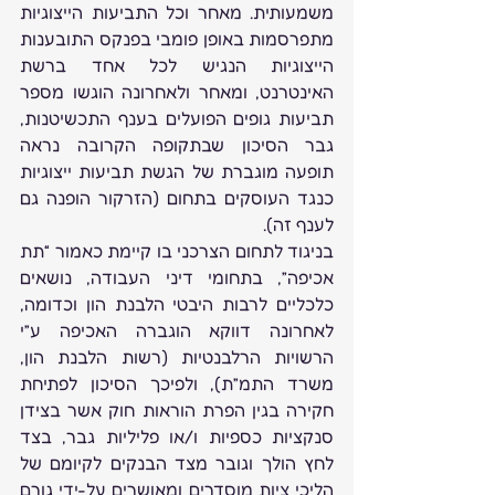
משמעותית. מאחר וכל התביעות הייצוגיות 
מתפרסמות באופן פומבי בפנקס התובענות 
הייצוגיות הנגיש לכל אחד ברשת 
האינטרנט, ומאחר ולאחרונה הוגשו מספר 
תביעות גופים הפועלים בענף התכשיטנות, 
גבר הסיכון שבתקופה הקרובה נראה 
תופעה מוגברת של הגשת תביעות ייצוגיות 
כנגד העוסקים בתחום (הזרקור הופנה גם 
לענף זה).
בניגוד לתחום הצרכני בו קיימת כאמור “תת 
אכיפה”, בתחומי דיני העבודה, נושאים 
כלכליים לרבות היבטי הלבנת הון וכדומה, 
לאחרונה דווקא הוגברה האכיפה ע”י 
הרשויות הרלבנטיות (רשות הלבנת הון, 
משרד התמ”ת), ולפיכך הסיכון לפתיחת 
חקירה בגין הפרת הוראות חוק אשר בצידן 
סנקציות כספיות ו/או פליליות גבר, בצד 
לחץ הולך וגובר מצד הבנקים לקיומם של 
הליכי ציות מוסדרים ומאושרים על-ידי גורם 