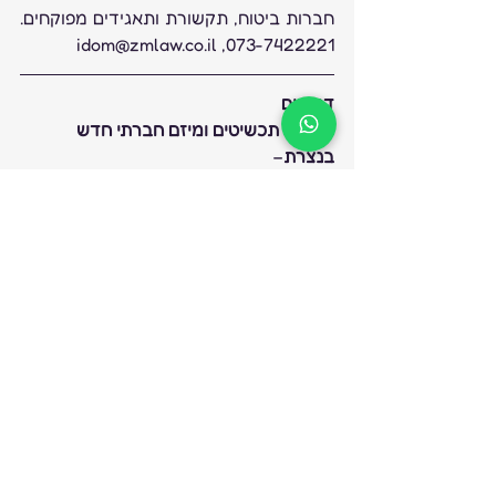
חברות ביטוח, תקשורת ותאגידים מפוקחים. 
073-7422221, idom@zmlaw.co.il 
דרושים
למפעל תכשיטים ומיזם חברתי חדש 
בנצרת
–
מחפשים צורף מנוסה לעבודה עם כסף 
וזהב עם ניסיון ניהול או יכולות ניהול צוות.
יתרון לידע וניסיון בשיבוץ אבני חן
למתעניינים ניתן ליצור קשר054-2009308 
 או לשלוח קורות חיים למייל 
indimaj@zur.co.il
מפעל מתקדם בקריית גת מחפש
 :
א-צורף עם ניסיון בזהב
ב- משבץ עם ניסיון
ג- מפעיל טרומלים