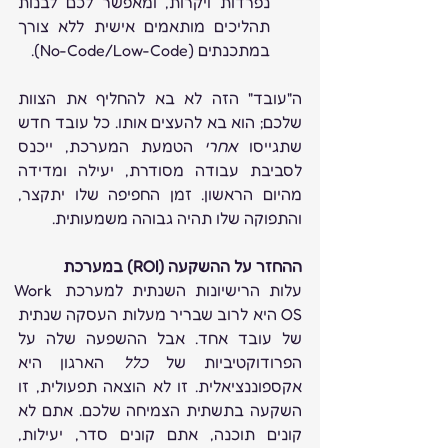
נפרדות ויקרות, ומאפשר לכם לבנות 
תהליכים מותאמים אישית ללא צורך 
במתכנתים (No-Code/Low-Code).   
ה"עובד" הזה לא בא להחליף את הצוות 
שלכם; הוא בא להעצים אותו. כל עובד חדש 
שתגייסו 
אחרי
 הטמעת המערכת, ייכנס 
לסביבת עבודה מסודרת, יעילה ומדידה 
מהיום הראשון. זמן החפיפה שלו יתקצר, 
והתפוקה שלו תהיה גבוהה משמעותית.
ההחזר על ההשקעה (ROI) במערכת
עלות הרישיונות השנתית למערכת Work 
OS היא לרוב שבריר מעלות העסקה שנתית 
של עובד אחד. אבל ההשפעה שלה על 
הפרודוקטיביות של 
כלל
 הארגון היא 
אקספוננציאלית. זו לא הוצאה תפעולית, זו 
השקעה בתשתית הצמיחה שלכם. אתם לא 
קונים תוכנה, אתם קונים סדר, יעילות, 