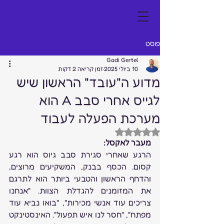
פוסט
Gadi Gertel
10 ביולי 2025
זמן קריאה 2 דקות
מדוע ה"עובד" הראשון שיש
לגייס אחרי סבב A הוא
מערכת הפעלה לעבוד
דירוג של NaN מתוך 5 כוכבים
מעבר לאקסל: 
הרגע שאחרי סגירת סבב גיוס הוא רגע 
קסום. הכסף בבנק, המשקיעים מרוצים, 
והדחף הראשון והטבעי ביותר הוא לתרגם 
את המזומנים להגדלת הצוות. "אנחנו 
צריכים עוד אנשי מכירות", "בואו נביא עוד 
מפתח", "חסר לנו איש תפעול". האינסטינקט 