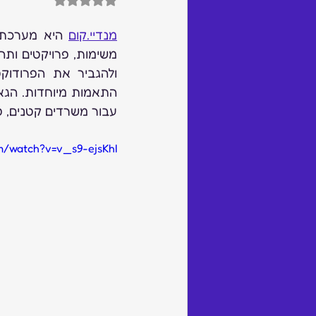
מנדיי.קום
עבור משרדים קטנים, פר
m/watch?v=v_s9-ejsKhI