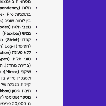
נוסחאות באמצעות I
תלות (Dependency):
בין לוחות שונים (Cross-board dependencies).
מצבי תלות (Dependency Modes):
גמיש (Flexible):
 
קפדני (Strict):
(חפיפה) ו-Lag (השהייה).
ללא פעולה (No Action):
סוגי תלות (Dependency Types):
(ברירת מחדל), הת
שיקוף (Mirror):
קיימת מגבלה של ש
תיבת סימון (Checkbox):
מספר אוטומטי (Auto Number):
מ-20,000 פריטים. המספרים מתעדכנים אוטומטית בעת שינוי סדר הפריטים.