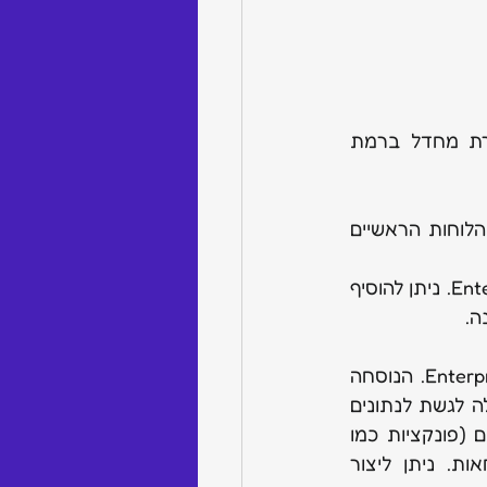
 למעקב אחר התקדמות. ניתן להגדיר תוויות סטטוס ברירת מחדל ברמת 
 להוספת תגיות. תגיות שנוצרות בלוחות ראשיים משותפות לכל הלוחות הראשיים 
 למעקב אחר זמן. זמין רק בתוכניות Pro ו-Enterprise. ניתן להוסיף 
ה.
 לעמודות המבצעות חישובים. זמין רק בתוכניות Pro ו-Enterprise. הנוסחה 
חלה על כל העמודה, ומבצעת חישובים אופקיים (ברמת הפריט) בלבד, לא יכולה לגשת לנתונים 
מפריטים אחרים או מסיכומי עמודות. אינה יכולה לקרוא נתונים מלוחות אחרים (פונקציות כמו 
VLOOKUP אינן נתמכות). קיימת מגבלה של 10,000 תווים בבונה הנוסחאות. ניתן ליצור 