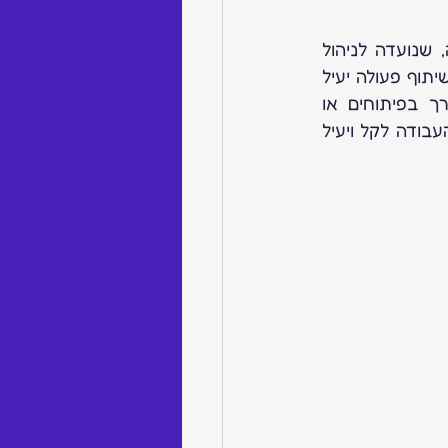
 היא מערכת הפעלה לעבודה (WorkOS) ויזואלית, אינטואיטיבית וגמישה, שנועדה לניהול 
משימות, פרויקטים ותהליכים עבור צוותים וארגונים בכל גודל. מטרתה היא לאפשר שיתוף פעולה יעיל 
ולהגביר את הפרודוקטיביות בפשטות ובאופן מותאם לתהליכי העבודה, ללא צורך בפיתוחים או 
התאמות מיוחדות. הגאונות טמונה בפשטות ובעיצוב הידידותי, שהופכים את ניהול העבודה לקל ויעיל 