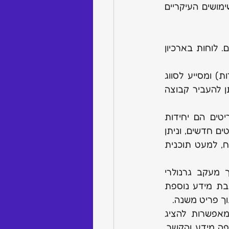
 ניתן להוסיף תיאור ללוח כדי להבהיר את השימושים העיקריים 
 לוחות שנמחקו ניתנים לשחזור מהאשפה תוך 30 יום. לוחות בארכיון 
 קבוצה היא קטע מקודד בצבע בלוח, המכיל פריטים (שורות) ומסייע לסווג 
ולארגן אותם בכל דרך שתבחר. ניתן להוסיף קבוצות בשלוש דרכים שונות וניתן להעביר קבוצה 
 פריט הוא שורה בודדת (או שורת פריט) בתוך קבוצה. פריטים הם יחידות 
העבודה הבסיסיות בלוח, הממוקמות בתוך קבוצות. יש שלוש דרכים להוסיף פריטים חדשים, וניתן 
להעביר פריט לארכיון. קיימת הגבלה של 10,000 פריטים ופריטי משנה לכל לוח, למעט תוכנית 
 מאפשרים פירוט נוסף של פריטים ראשיים לצורך מעקב גרנולרי 
ומפורט יותר. פריטי משנה מספקים ללוח מבנה עמוק יותר על ידי הוספת שכבת מידע נוספת 
וך פריט משנה.
 עמודות הן אחד מאבני הבניין העיקריות של הלוח, המאפשרות להציג 
ולהתאים אישית את הנתונים מתהליכי העבודה. הוספת עמודות לפריטים מוסיפה מידע והקשר. 