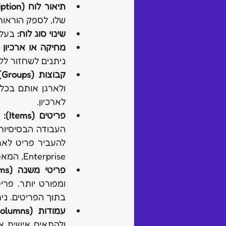
תיאור לוח (Board Description):
שלו, לספק הוראו
שינוי סוג לוח:
 בעל 
מחיקה או ארכיון 
ניתנים לשחזור לל
קבוצות (Groups):
לארכיון.
פריטים (Items):
Enterprise, המאפשרת 20,000 פריטים ופריטי משנה.
פריטי משנה (Subitems):
בתוך הפריטים. ני
עמודות (Columns):