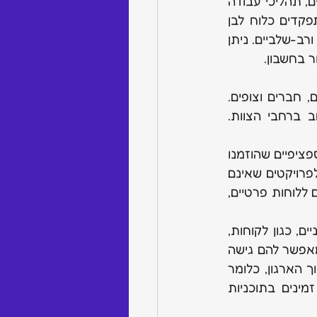
 לוח הוא טבלה הניתנת להתאמה אישית מלאה לניהול פרויקטים, תהליכי עבודה 
ועבודה יומיומית. לוחות הם המקום שבו תהליכי העבודה מתעוררים לחיים, ומתפקדים כלוח לבן 
וירטואלי למעקב וניהול הכל, ממשימות יומיומיות פשוטות ועד פרויקטים מורכבים ורב-שלביים. ניתן 
ר בחשבון.
 נגישים לכל חברי הצוות בחשבון, כולל אדמינים, חברים וצופים. 
לוחות אלה גלויים לכולם ואידיאליים למידע שצריך להיות משותף באופן נרחב ברחבי הצוות. 
 מוגבלים לאדם שיצר את הלוח ולמשתמשים ספציפיים שהוזמנו 
על ידו. לוחות אלה מיועדים לשימוש פנימי בלבד, מה שהופך אותם לאידיאליים לפרויקטים שאינם 
מוכנים לפרסום ציבורי או מכילים מידע חסוי. רק חברי צוות יכולים להיות מוזמנים ללוחות פרטיים, 
 מיועדים לשיתוף פעולה עם גורמים חיצוניים, כגון לקוחות, 
מתמחים או פרילנסרים. אורחים יכולים להיות מוזמנים ללוחות משותפים, מה שמאפשר להם גישה 
רק ללוח השיתופי הספציפי שאליו הוזמנו. לוחות שיתופיים נחשבים פרטיים בתוך הארגון, כלומר 
חברי צוות הזקוקים לגישה חייבים להיות מוזמנים במפורש. לוחות שיתופיים זמינים בתוכניות 