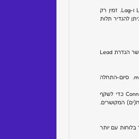
 לניהול תלויות בין משימות, כולל אפשרות להגדיר Lead ו-Lag. זמין רק 
בתוכניות Pro ו-Enterprise. ניתן להגדיר רק עמודת תלות אחת לכל לוח. לא ניתן להגדיר תלות 
 מתאים תאריכים לשינויים מדויקים שנעשו בפריטים תלויים. מאפשר הגדרת Lead 
 זמינים ב-monday Work Management. סיום-התחלה 
 משקף נתונים מלוחות אחרים. עובד עם עמודת Connect Boards כדי לשקף 
ולסנכרן מידע בין לוחות. שינויים שנעשים בלוח אחד משתקפים אוטומטית בלוח(ים) המקושרים. 
 מקצה מספרים אוטומטית לפריטים. לא נתמך בלוחות עם יותר 