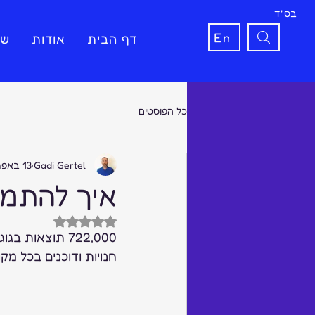
בס"ד
En
דף הבית
אודות
שי
כל הפוסטים
Gadi Gertel
13 באפר׳ 2021
איך להתמו
דירוג של NaN מתוך 5 כוכבים
722,000 תוצאו
חנויות ודוכנים בכל מקו