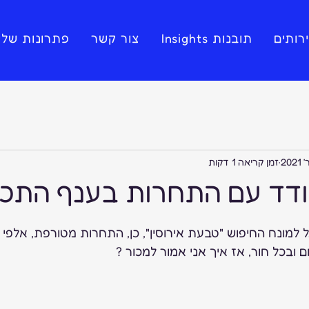
רותים
תובנות Insights
צור קשר
פתרונות שלי
זמן קריאה 1 דקות
דד עם התחרות בענף התכש
ת בגוגל למונח החיפוש "טבעת אירוסין", כן, התחרות מטורפת, אלפי
ם ובכל חור, אז איך אני אמור למכור ?