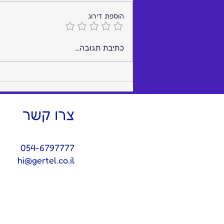
הוספת דירוג
Where the Noise Ends and
כתיבת תגובה...
Peace of Mind Begins: The
Power of a Trusted Advisor
at the Top
צרו קשר
054-6797777
hi@gertel.co.il