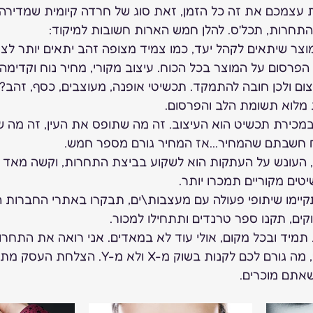
עצמכם את זה כל הזמן, זאת סוג של חרדה קיומית שמדירה 
תחרות, תכל'ס. להלן חמש הארות חשובות למיקוד:
ר שיתאים לקהל יעד, כמו צמיד מצופה זהב יתאים יותר לצע
הפרסום על המוצר בכל הכוח. עיצוב מקורי, מחיר נוח וקדימה.
צום ולכן חובה להתמקד. תכשיטי אופנה, מעוצבים, כסף, זהב?
 מלוא תשומת הלב והפרסום.
כירת תכשיט הוא העיצוב. זה מה שתופס את העין, זה מה ש
 חשבתם שהמחיר...אז המחיר גורם מספר חמש.
, העונש על העתקות הוא לשקוע בביצת התחרות, וקשה מאד 
ים מקוריים תמכרו יותר.
קיימו שיתופי פעולה עם מעצבות\ים, תבקרו באתרי החברות המ
ים, תקנו ספר טרנדים ותתחילו למכור.
תמיד ובכל מקום, אולי עוד לא במאדים. אני רואה את התחרות
כמו בארץ. חשבו פשוט, מה גורם לכם לקנות בשוק מ-X 
אתם מוכרים.