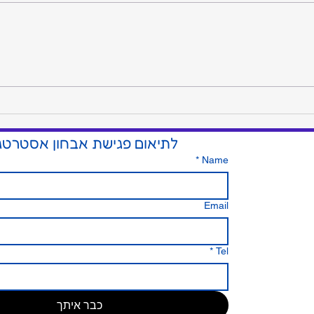
המקום שבו הרעש נגמר והשקט
הכסף 
מתחיל: על החשיבות של איש
בפק״מ
אמון אחד בצמרת
לתיאום פגישת אבחון אסטרטג
*
Name
Email
*
Tel
כבר איתך