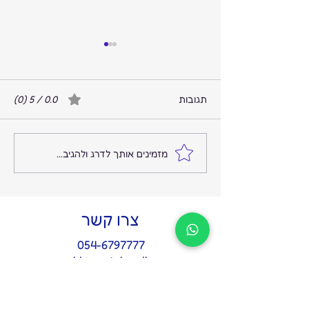
תגובות
0.0 / 5 ‏(0)
המקום שבו הרעש נגמר
מזמינים אותך לדרג ולהגיב...
והשקט מתחיל: על החשיבות
של איש אמון אחד בצמרת
צרו קשר
054-6797777
hi@gertel.co.il
הצהרת נגישות